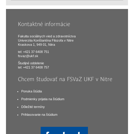
Kontaktné informácie
Fakulta sociálnych vied a zdravotníctva
Univerzita Konštantína Filozofa v Nitre
Kraskova 1, 949 01, Nitra
tel: +421 37 6408 751
fsvaz@ukf.sk
Študijné oddelenie
tel: +421 37 6408 757
Chcem študovať na FSVaZ UKF v Nitre
Ponuka štúdia
Podmienky prijatia na štúdium
Dôležité termíny
Prihlasovanie na štúdium