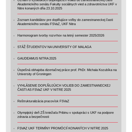
Akademického senátu Fakulty sociálnych vied a zdravotníctva UKF v
Nitre konaných dňa 23.10.2025
Zoznam kandidátov pre doplňujúce voľby do zamestnaneckej časti
Akademického senátu FSVaZ, UKF Nitra
Harmonogram tvorby rozvrhov na letný semester 2025/2026
STÁŽ ŠTUDENTOV NA UNIVERSITY OF MALAGA
GAUDEAMUS NITRA 2025
Úspešná obhajoba dizertačnej práce prof. PhDr. Michala Kozubíka na
University of Groningen
VYHLÁSENIE DOPLŇUJÚICH VOLIEB DO ZAMESTNANECKEJ
ČASTI AS FSVaZ UKF V NITRE 2025
Reštrukturalizácia pracovísk FSVaZ
Olympijský deň ZŠ kniežaťa Pribinu v spolupráci s UKF na podpore
zdravia a bezpečnosti
FSVAZ UKF TERMÍNY PROMÓCIÍ KONANÝCH V NITRE 2025