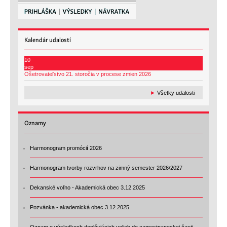
Kalendár
udalostí
10
sep
Ošetrovateľstvo 21. storočia v procese zmien 2026
►
Všetky udalosti
Oznamy
Harmonogram promócií 2026
Harmonogram tvorby rozvrhov na zimný semester 2026/2027
Dekanské voľno - Akademická obec 3.12.2025
Pozvánka - akademická obec 3.12.2025
Oznam o výsledkoch doplňujúcich volieb do zamestnaneckej časti