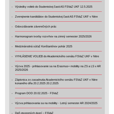
Výsledky volieb do študentskej časti AS FSVaZ UKF 12.5.2025
Zverejnenie kandidátov do študentskej časti AS FSVaZ UKF v Nitre
Odovzdávanie záverečných prác
Harmonogram tvorby rozvrhov na zimný semester 2025/2026
Medzinárodná súťaž Konštantínov pohár 2025
VYHLÁSENIE VOLIEB do Akademického senátu FSVaZ UKF v Nitre
Výzva 2025 - prihlasovanie sa na Erasmus+ mobility na ZS a LS v AR
2025/2026
Zápisnica zo zasadnutia Akademického senátu FSVaZ UKF v Nitre
konaného dňa 20.2.2025 20.2.2025
Program DOD 20.02.2025 - FSVaZ
Výzva prihlasovania sa na mobility - Letný semester AR 2024/2025
Deň otvorených dverí – FSVaZ