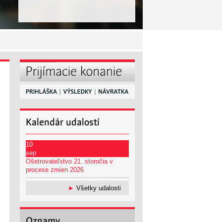
Kalendár
udalostí
10
sep
Ošetrovateľstvo 21. storočia v
procese zmien 2026
►
Všetky udalosti
Oznamy