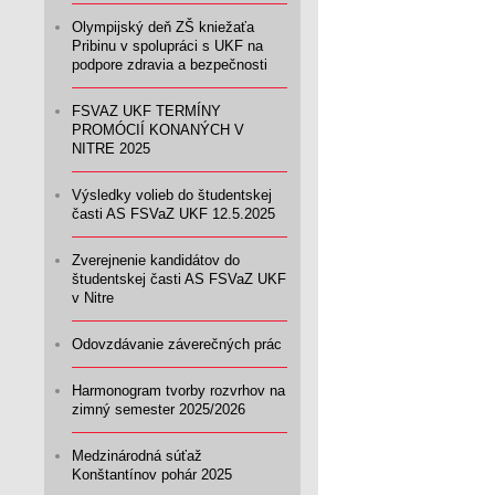
Olympijský deň ZŠ kniežaťa
Pribinu v spolupráci s UKF na
podpore zdravia a bezpečnosti
FSVAZ UKF TERMÍNY
PROMÓCIÍ KONANÝCH V
NITRE 2025
Výsledky volieb do študentskej
časti AS FSVaZ UKF 12.5.2025
Zverejnenie kandidátov do
študentskej časti AS FSVaZ UKF
v Nitre
Odovzdávanie záverečných prác
Harmonogram tvorby rozvrhov na
zimný semester 2025/2026
Medzinárodná súťaž
Konštantínov pohár 2025