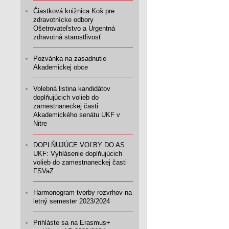
Čiastková knižnica Koš pre
zdravotnícke odbory
Ošetrovateľstvo a Urgentná
zdravotná starostlivosť
Pozvánka na zasadnutie
Akademickej obce
Volebná listina kandidátov
doplňujúcich volieb do
zamestnaneckej časti
Akademického senátu UKF v
Nitre
DOPLŇUJÚCE VOĽBY DO AS
UKF: Vyhlásenie doplňujúcich
volieb do zamestnaneckej časti
FSVaZ
Harmonogram tvorby rozvrhov na
letný semester 2023/2024
Prihláste sa na Erasmus+