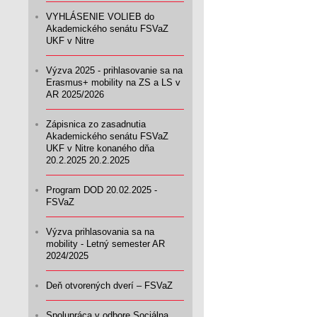
VYHLÁSENIE VOLIEB do
Akademického senátu FSVaZ
UKF v Nitre
Výzva 2025 - prihlasovanie sa na
Erasmus+ mobility na ZS a LS v
AR 2025/2026
Zápisnica zo zasadnutia
Akademického senátu FSVaZ
UKF v Nitre konaného dňa
20.2.2025 20.2.2025
Program DOD 20.02.2025 -
FSVaZ
Výzva prihlasovania sa na
mobility - Letný semester AR
2024/2025
Deň otvorených dverí – FSVaZ
Spolupráca v odbore Sociálna