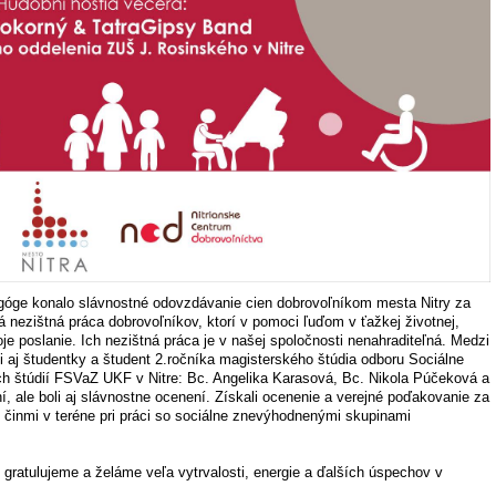
agóge konalo slávnostné odovzdávanie cien dobrovoľníkom mesta Nitry za
á nezištná práca dobrovoľníkov, ktorí v pomoci ľuďom v ťažkej životnej,
voje poslanie. Ich nezištná práca je v našej spoločnosti nenahraditeľná. Medzi
aj študentky a študent 2.ročníka magisterského štúdia odboru Sociálne
h štúdií FSVaZ UKF v Nitre: Bc. Angelika Karasová, Bc. Nikola Púčeková a
, ale boli aj slávnostne ocenení. Získali ocenenie a verejné poďakovanie za
i činmi v teréne pri práci so sociálne znevýhodnenými skupinami
ratulujeme a želáme veľa vytrvalosti, energie a ďalších úspechov v