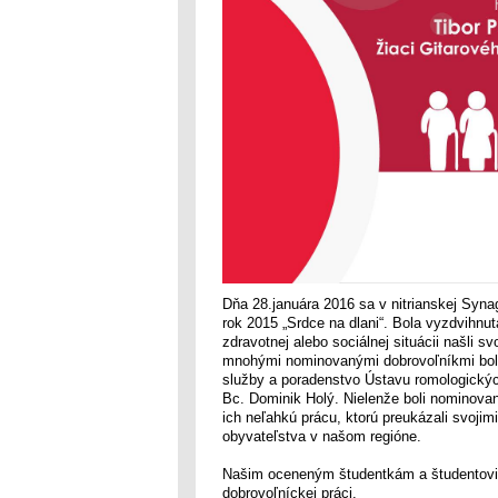
Dňa 28.januára 2016 sa v nitrianskej Syn
rok 2015 „Srdce na dlani“. Bola vyzdvihnut
zdravotnej alebo sociálnej situácii našli s
mnohými nominovanými dobrovoľníkmi boli 
služby a poradenstvo Ústavu romologickýc
Bc. Dominik Holý. Nielenže boli nominovaní
ich neľahkú prácu, ktorú preukázali svojim
obyvateľstva v našom regióne.
Našim oceneným študentkám a študentovi g
dobrovoľníckej práci.