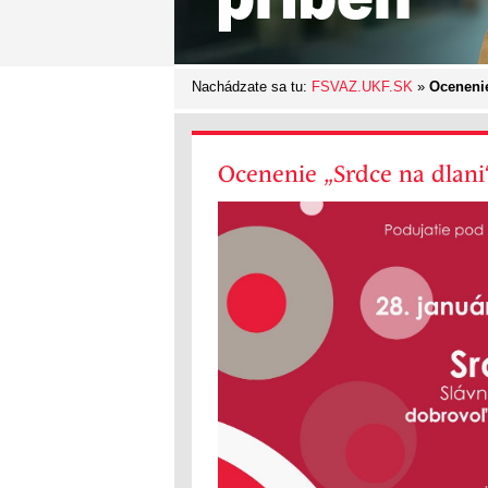
Nachádzate sa tu:
FSVAZ.UKF.SK
»
Ocenenie
Ocenenie „Srdce na dlani