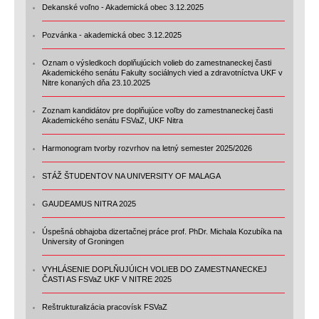
Dekanské voľno - Akademická obec 3.12.2025
Pozvánka - akademická obec 3.12.2025
Oznam o výsledkoch doplňujúcich volieb do zamestnaneckej časti
Akademického senátu Fakulty sociálnych vied a zdravotníctva UKF v
Nitre konaných dňa 23.10.2025
Zoznam kandidátov pre doplňujúce voľby do zamestnaneckej časti
Akademického senátu FSVaZ, UKF Nitra
Harmonogram tvorby rozvrhov na letný semester 2025/2026
STÁŽ ŠTUDENTOV NA UNIVERSITY OF MALAGA
GAUDEAMUS NITRA 2025
Úspešná obhajoba dizertačnej práce prof. PhDr. Michala Kozubíka na
University of Groningen
VYHLÁSENIE DOPLŇUJÚICH VOLIEB DO ZAMESTNANECKEJ
ČASTI AS FSVaZ UKF V NITRE 2025
Reštrukturalizácia pracovísk FSVaZ