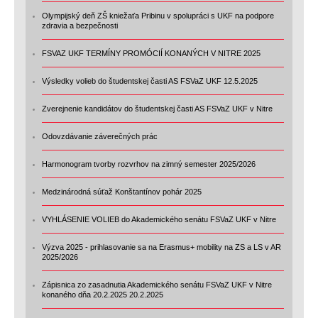
Olympijský deň ZŠ kniežaťa Pribinu v spolupráci s UKF na podpore
zdravia a bezpečnosti
FSVAZ UKF TERMÍNY PROMÓCIÍ KONANÝCH V NITRE 2025
Výsledky volieb do študentskej časti AS FSVaZ UKF 12.5.2025
Zverejnenie kandidátov do študentskej časti AS FSVaZ UKF v Nitre
Odovzdávanie záverečných prác
Harmonogram tvorby rozvrhov na zimný semester 2025/2026
Medzinárodná súťaž Konštantínov pohár 2025
VYHLÁSENIE VOLIEB do Akademického senátu FSVaZ UKF v Nitre
Výzva 2025 - prihlasovanie sa na Erasmus+ mobility na ZS a LS v AR
2025/2026
Zápisnica zo zasadnutia Akademického senátu FSVaZ UKF v Nitre
konaného dňa 20.2.2025 20.2.2025