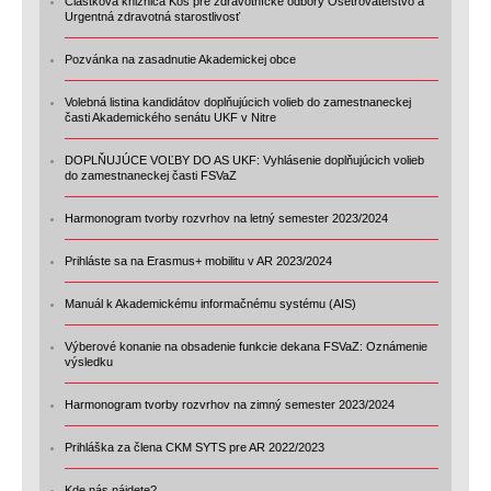
Čiastková knižnica Koš pre zdravotnícke odbory Ošetrovateľstvo a
Urgentná zdravotná starostlivosť
Pozvánka na zasadnutie Akademickej obce
Volebná listina kandidátov doplňujúcich volieb do zamestnaneckej
časti Akademického senátu UKF v Nitre
DOPLŇUJÚCE VOĽBY DO AS UKF: Vyhlásenie doplňujúcich volieb
do zamestnaneckej časti FSVaZ
Harmonogram tvorby rozvrhov na letný semester 2023/2024
Prihláste sa na Erasmus+ mobilitu v AR 2023/2024
Manuál k Akademickému informačnému systému (AIS)
Výberové konanie na obsadenie funkcie dekana FSVaZ: Oznámenie
výsledku
Harmonogram tvorby rozvrhov na zimný semester 2023/2024
Prihláška za člena CKM SYTS pre AR 2022/2023
Kde nás nájdete?