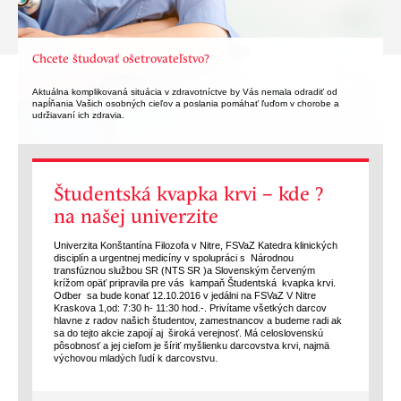
Chcete študovať ošetrovateľstvo?
Aktuálna komplikovaná situácia v zdravotníctve by Vás nemala odradiť od
napĺňania Vašich osobných cieľov a poslania pomáhať ľuďom v chorobe a
udržiavaní ich zdravia.
Študentská kvapka krvi – kde ?
na našej univerzite
Univerzita Konštantína Filozofa v Nitre, FSVaZ Katedra klinických
disciplín a urgentnej medicíny v spolupráci s Národnou
transfúznou službou SR (NTS SR )a Slovenským červeným
krížom opäť pripravila pre vás kampaň Študentská kvapka krvi.
Odber sa bude konať 12.10.2016 v jedálni na FSVaZ V Nitre
Kraskova 1,od: 7:30 h- 11:30 hod.-. Privítame všetkých darcov
hlavne z radov našich študentov, zamestnancov a budeme radi ak
sa do tejto akcie zapojí aj široká verejnosť. Má celoslovenskú
pôsobnosť a jej cieľom je šíriť myšlienku darcovstva krvi, najmä
výchovou mladých ľudí k darcovstvu.