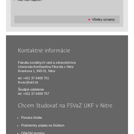
►
Všetky oznamy
Kontaktné informácie
Fakulta sociálnych vied a zdravotníctva
Univerzita Konštantína Filozofa v Nitre
Kraskova 1, 949 01, Nitra
tel: +421 37 6408 751
fsvaz@ukf.sk
Študijné oddelenie
tel: +421 37 6408 757
Chcem študovať na FSVaZ UKF v Nitre
Ponuka štúdia
Podmienky prijatia na štúdium
Dôležité termíny