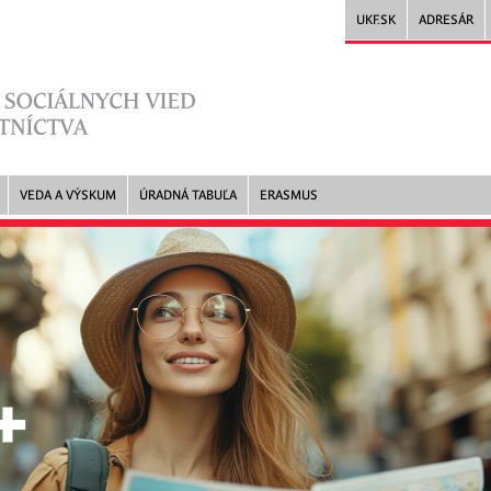
UKF.SK
ADRESÁR
VEDA A VÝSKUM
ÚRADNÁ TABUĽA
ERASMUS