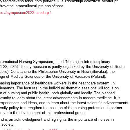
yšegrádskeho fondu toto potvrdzujú a zdôrazňujú dôležitosť sestier pri
avotnej starostlivosti pre spoločnosť.
tps://symposium2023.ur.edu.pl/
.
ernational Nursing Symposium, titled “Nursing in Interdisciplinary
1-22, 2023. The symposium is jointly organized by the University of South
c), Constantine the Philosopher University in Nitra (Slovakia), the
ege of Medical Sciences of the University of Rzeszów (Poland).
easing importance of healthcare workers in the healthcare system, in
demands. The lectures in the individual thematic sessions will focus on
 of nursing and public health, both globally and locally. The planned
rtunity to learn about the latest advancements in modern medicine. It is
experiences and ideas, and to learn about the latest scientific advancements
ndly policy to strengthen the position of the nursing profession in partner
ive to the development of this professional group.
nd is an acknowledgment and highlights the importance of nurses in
 society.