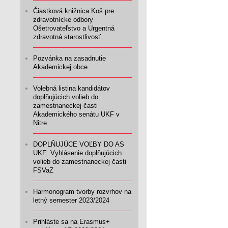
Čiastková knižnica Koš pre
zdravotnícke odbory
Ošetrovateľstvo a Urgentná
zdravotná starostlivosť
Pozvánka na zasadnutie
Akademickej obce
Volebná listina kandidátov
doplňujúcich volieb do
zamestnaneckej časti
Akademického senátu UKF v
Nitre
DOPLŇUJÚCE VOĽBY DO AS
UKF: Vyhlásenie doplňujúcich
volieb do zamestnaneckej časti
FSVaZ
Harmonogram tvorby rozvrhov na
letný semester 2023/2024
Prihláste sa na Erasmus+