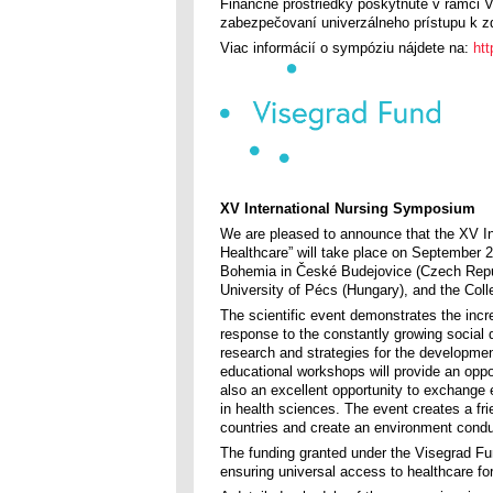
Finančné prostriedky poskytnuté v rámci V
zabezpečovaní univerzálneho prístupu k zdr
Viac informácií o sympóziu nájdete na:
ht
XV International Nursing Symposium
We are pleased to announce that the XV Int
Healthcare” will take place on September 2
Bohemia in České Budejovice (Czech Republi
University of Pécs (Hungary), and the Coll
The scientific event demonstrates the incr
response to the constantly growing social 
research and strategies for the development
educational workshops will provide an oppo
also an excellent opportunity to exchange 
in health sciences. The event creates a frie
countries and create an environment conduc
The funding granted under the Visegrad Fu
ensuring universal access to healthcare for