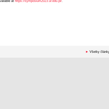
vailable at
https://symposium2023.ur.edu.pl/
.
►
Všetky článk