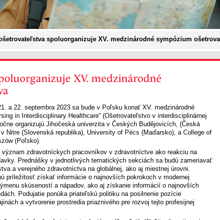
ošetrovateľstva spoluorganizuje XV. medzinárodné sympózium ošetrova
spoluorganizuje XV. medzinárodné
va
21. a 22. septembra 2023 sa bude v Poľsku konať XV. medzinárodné
g in Interdisciplinary Healthcare“ (Ošetrovateľstvo v interdisciplinárnej
ločne organizujú Jihočeská univerzita v Českých Budějovicích, (Česká
 v Nitre (Slovenská republika), University of Pécs (Maďarsko), a College of
szów (Poľsko).
i význam zdravotníckych pracovníkov v zdravotníctve ako reakciu na
avky. Prednášky v jednotlivých tematických sekciách sa budú zameriavať
tva a verejného zdravotníctva na globálnej, ako aj miestnej úrovni.
 príležitosť získať informácie o najnovších pokrokoch v modernej
 výmenu skúseností a nápadov, ako aj získanie informácií o najnovších
ch. Podujatie ponúka priateľskú politiku na posilnenie pozície
jinách a vytvorenie prostredia priaznivého pre rozvoj tejto profesijnej