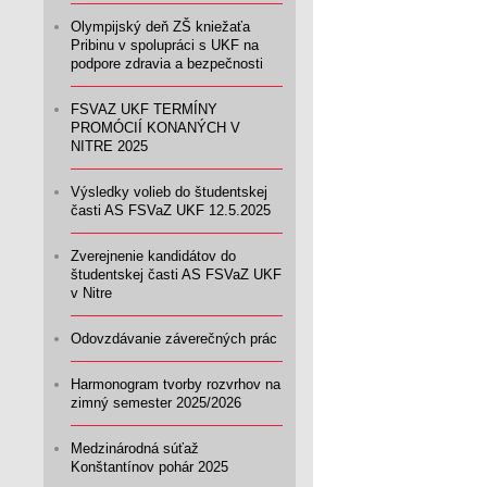
Olympijský deň ZŠ kniežaťa
Pribinu v spolupráci s UKF na
podpore zdravia a bezpečnosti
FSVAZ UKF TERMÍNY
PROMÓCIÍ KONANÝCH V
NITRE 2025
Výsledky volieb do študentskej
časti AS FSVaZ UKF 12.5.2025
Zverejnenie kandidátov do
študentskej časti AS FSVaZ UKF
v Nitre
Odovzdávanie záverečných prác
Harmonogram tvorby rozvrhov na
zimný semester 2025/2026
Medzinárodná súťaž
Konštantínov pohár 2025