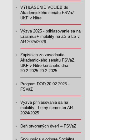
VYHLÁSENIE VOLIEB do
Akademického senátu FSVaZ
UKF v Nitre
Výzva 2025 - prihlasovanie sa na
Erasmus+ mobility na ZS a LS v
AR 2025/2026
Zápisnica zo zasadnutia
Akademického senátu FSVaZ
UKF v Nitre konaného dňa
20.2.2025 20.2.2025
Program DOD 20.02.2025 -
FSVaZ
Výzva prihlasovania sa na
mobility - Letný semester AR
2024/2025
Deň otvorených dverí – FSVaZ
Spolupráca v odbore Sociálna