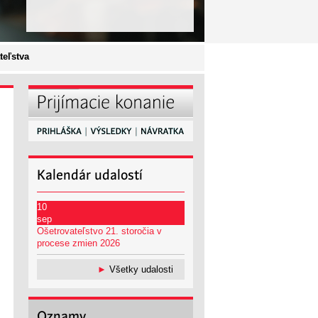
teľstva
Kalendár
udalostí
10
sep
Ošetrovateľstvo 21. storočia v
procese zmien 2026
►
Všetky udalosti
Oznamy