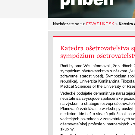
Nachádzate sa tu:
FSVAZ.UKF.SK
»
Katedra 
Katedra ošetrovateľstva 
sympózium ošetrovateľst
Radi by sme Vás informovali, že v dňoch 
sympózium ošetrovateľstva s názvom „Nursin
zdravotnej starostlivosti). Sympózium spo
republika), Univerzita Konštantína Filozofa
Medical Sciences of the University of Rze
Vedecké podujatie demonštruje narastajúc
neustále sa zvyšujúce spoločenské požiad
na výskum a stratégie rozvoja ošetrovateľs
Plánované vzdelávacie workshopy poskytnú
medicíne. Ide tiež o skvelú príležitosť na
vedeckých pokrokoch v zdravotníckych vedá
ošetrovateľskej profesie v partnerských kra
skupiny.