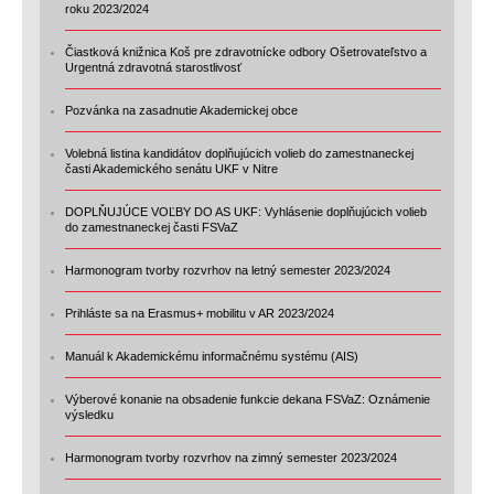
roku 2023/2024
Čiastková knižnica Koš pre zdravotnícke odbory Ošetrovateľstvo a
Urgentná zdravotná starostlivosť
Pozvánka na zasadnutie Akademickej obce
Volebná listina kandidátov doplňujúcich volieb do zamestnaneckej
časti Akademického senátu UKF v Nitre
DOPLŇUJÚCE VOĽBY DO AS UKF: Vyhlásenie doplňujúcich volieb
do zamestnaneckej časti FSVaZ
Harmonogram tvorby rozvrhov na letný semester 2023/2024
Prihláste sa na Erasmus+ mobilitu v AR 2023/2024
Manuál k Akademickému informačnému systému (AIS)
Výberové konanie na obsadenie funkcie dekana FSVaZ: Oznámenie
výsledku
Harmonogram tvorby rozvrhov na zimný semester 2023/2024