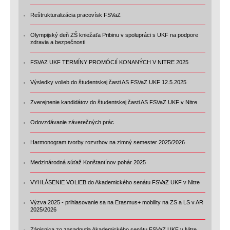
Reštrukturalizácia pracovísk FSVaZ
Olympijský deň ZŠ kniežaťa Pribinu v spolupráci s UKF na podpore
zdravia a bezpečnosti
FSVAZ UKF TERMÍNY PROMÓCIÍ KONANÝCH V NITRE 2025
Výsledky volieb do študentskej časti AS FSVaZ UKF 12.5.2025
Zverejnenie kandidátov do študentskej časti AS FSVaZ UKF v Nitre
Odovzdávanie záverečných prác
Harmonogram tvorby rozvrhov na zimný semester 2025/2026
Medzinárodná súťaž Konštantínov pohár 2025
VYHLÁSENIE VOLIEB do Akademického senátu FSVaZ UKF v Nitre
Výzva 2025 - prihlasovanie sa na Erasmus+ mobility na ZS a LS v AR
2025/2026
Zápisnica zo zasadnutia Akademického senátu FSVaZ UKF v Nitre