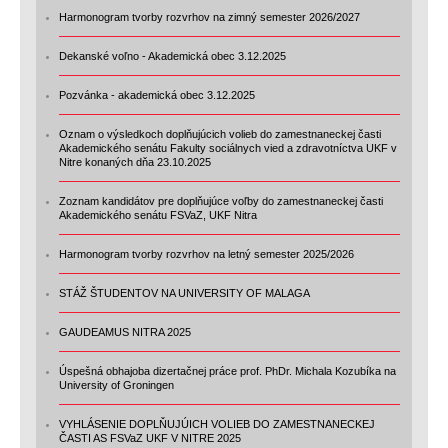
Harmonogram tvorby rozvrhov na zimný semester 2026/2027
Dekanské voľno - Akademická obec 3.12.2025
Pozvánka - akademická obec 3.12.2025
Oznam o výsledkoch doplňujúcich volieb do zamestnaneckej časti
Akademického senátu Fakulty sociálnych vied a zdravotníctva UKF v
Nitre konaných dňa 23.10.2025
Zoznam kandidátov pre doplňujúce voľby do zamestnaneckej časti
Akademického senátu FSVaZ, UKF Nitra
Harmonogram tvorby rozvrhov na letný semester 2025/2026
STÁŽ ŠTUDENTOV NA UNIVERSITY OF MALAGA
GAUDEAMUS NITRA 2025
Úspešná obhajoba dizertačnej práce prof. PhDr. Michala Kozubíka na
University of Groningen
VYHLÁSENIE DOPLŇUJÚICH VOLIEB DO ZAMESTNANECKEJ
ČASTI AS FSVaZ UKF V NITRE 2025