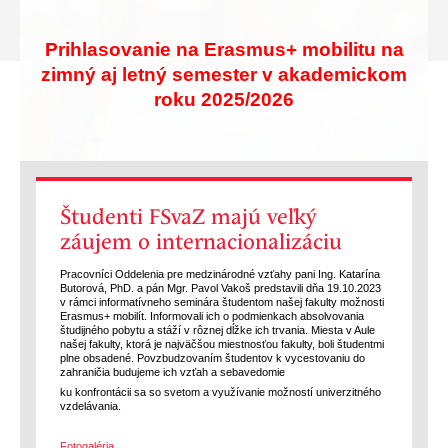
Prihlasovanie na Erasmus+ mobilitu na
zimný aj letný semester v akademickom
roku 2025/2026
Študenti FSvaZ majú veľký
záujem o internacionalizáciu
Pracovníci Oddelenia pre medzinárodné vzťahy pani Ing. Katarína
Butorová, PhD. a pán Mgr. Pavol Vakoš predstavili dňa 19.10.2023
v rámci informatívneho seminára študentom našej fakulty možnosti
Erasmus+ mobilít. Informovali ich o podmienkach absolvovania
študijného pobytu a stáží v rôznej dĺžke ich trvania. Miesta v Aule
našej fakulty, ktorá je najväčšou miestnosťou fakulty, boli študentmi
plne obsadené. Povzbudzovaním študentov k vycestovaniu do
zahraničia budujeme ich vzťah a sebavedomie
ku konfrontácii sa so svetom a využívanie možností univerzitného
vzdelávania.
Fotogaléria