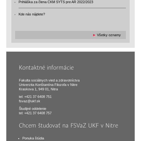
Prihláška za člena CKM SYTS pre AR 2022/2023
Kde nás nájdete?
►
Všetky oznamy
Kontaktné informácie
Fakulta sociálnych vied a zdravotníctva
Univerzita Konštantína Filozofa v Nitre
Kraskova 1, 949 01, Nitra
tel: +421 37 6408 751
fsvaz@ukf.sk
Študijné oddelenie
tel: +421 37 6408 757
Chcem študovať na FSVaZ UKF v Nitre
Ponuka štúdia