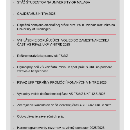
STÁŽ ŠTUDENTOV NA UNIVERSITY OF MALAGA
GAUDEAMUS NITRA 2025
Úspešná obhajoba dizertačnej práce prof. PhDr. Michala Kozubíka na
University of Groningen
VYHLÁSENIE DOPLŇUJÚICH VOLIEB DO ZAMESTNANECKEJ
ČASTI AS FSVaZ UKF V NITRE 2025
Reštrukturalizácia pracovísk FSVaZ
Olympijský deň ZŠ kniežaťa Pribinu v spolupráci s UKF na podpore
zdravia a bezpečnosti
FSVAZ UKF TERMÍNY PROMÓCIÍ KONANÝCH V NITRE 2025
Výsledky volieb do študentskej časti AS FSVaZ UKF 12.5.2025
Zverejnenie kandidátov do študentskej časti AS FSVaZ UKF v Nitre
Odovzdávanie záverečných prác
Harmonogram tvorby rozvrhov na zimný semester 2025/2026