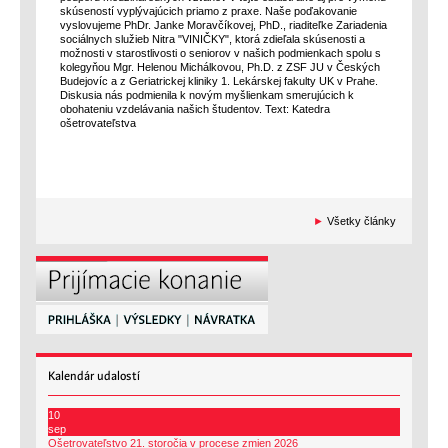
skúseností vyplývajúcich priamo z praxe. Naše poďakovanie
vyslovujeme PhDr. Janke Moravčíkovej, PhD., riaditeľke Zariadenia
sociálnych služieb Nitra "VINIČKY", ktorá zdieľala skúsenosti a
možnosti v starostlivosti o seniorov v našich podmienkach spolu s
kolegyňou Mgr. Helenou Michálkovou, Ph.D. z ZSF JU v Českých
Budejovíc a z Geriatrickej kliniky 1. Lekárskej fakulty UK v Prahe.
Diskusia nás podmienila k novým myšlienkam smerujúcich k
obohateniu vzdelávania našich študentov. Text: Katedra
ošetrovateľstva
►
Všetky články
Kalendár
udalostí
10
sep
Ošetrovateľstvo 21. storočia v procese zmien 2026