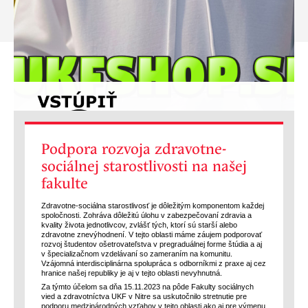
Podpora rozvoja zdravotne-
sociálnej starostlivosti na našej
fakulte
Zdravotne-sociálna starostlivosť je dôležitým komponentom každej
spoločnosti. Zohráva dôležitú úlohu v zabezpečovaní zdravia a
kvality života jednotlivcov, zvlášť tých, ktorí sú starší alebo
zdravotne znevýhodnení. V tejto oblasti máme záujem podporovať
rozvoj študentov ošetrovateľstva v pregraduálnej forme štúdia a aj
v špecializačnom vzdelávaní so zameraním na komunitu.
Vzájomná interdisciplinárna spolupráca s odborníkmi z praxe aj cez
hranice našej republiky je aj v tejto oblasti nevyhnutná.
Za týmto účelom sa dňa 15.11.2023 na pôde Fakulty sociálnych
vied a zdravotníctva UKF v Nitre sa uskutočnilo stretnutie pre
podporu medzinárodných vzťahov v tejto oblasti ako aj pre výmenu