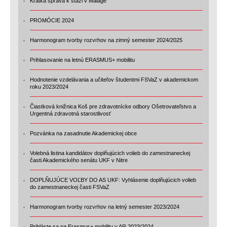
Krátka správa k stáži v Malage
PROMÓCIE 2024
Harmonogram tvorby rozvrhov na zimný semester 2024/2025
Prihlasovanie na letnú ERASMUS+ mobilitu
Hodnotenie vzdelávania a učiteľov študentmi FSVaZ v akademickom
roku 2023/2024
Čiastková knižnica Koš pre zdravotnícke odbory Ošetrovateľstvo a
Urgentná zdravotná starostlivosť
Pozvánka na zasadnutie Akademickej obce
Volebná listina kandidátov doplňujúcich volieb do zamestnaneckej
časti Akademického senátu UKF v Nitre
DOPLŇUJÚCE VOĽBY DO AS UKF: Vyhlásenie doplňujúcich volieb
do zamestnaneckej časti FSVaZ
Harmonogram tvorby rozvrhov na letný semester 2023/2024
Prihláste sa na Erasmus+ mobilitu v AR 2023/2024