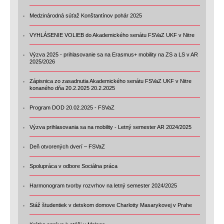
Medzinárodná súťaž Konštantínov pohár 2025
VYHLÁSENIE VOLIEB do Akademického senátu FSVaZ UKF v Nitre
Výzva 2025 - prihlasovanie sa na Erasmus+ mobility na ZS a LS v AR
2025/2026
Zápisnica zo zasadnutia Akademického senátu FSVaZ UKF v Nitre
konaného dňa 20.2.2025 20.2.2025
Program DOD 20.02.2025 - FSVaZ
Výzva prihlasovania sa na mobility - Letný semester AR 2024/2025
Deň otvorených dverí – FSVaZ
Spolupráca v odbore Sociálna práca
Harmonogram tvorby rozvrhov na letný semester 2024/2025
Stáž študentiek v detskom domove Charlotty Masarykovej v Prahe