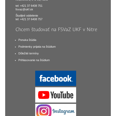
tel: +421 37 6408 751
fsvaz@ukf.sk
Študijné oddelenie
tel: +421 37 6408 757
Chcem študovať na FSVaZ UKF v Nitre
Ponuka štúdia
Podmienky prijatia na štúdium
Dôležité termíny
Prihlasovanie na štúdium