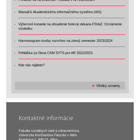
Manuál k Akademickému informačnému systému (AIS)
Výberové konanie na obsadenie funkcie dekana FSVaZ: Oznámenie
výsledku
Harmonogram tvorby rozvrhov na zimný semester 2023/2024
Prihláška za člena CKM SYTS pre AR 2022/2023
Kde nás nájdete?
►
Všetky oznamy
Kontaktné informácie
Fakulta sociálnych vied a zdravotníctva
Univerzita Konštantína Filozofa v Nitre
Kraskova 1, 949 01, Nitra