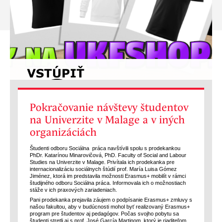
Pokračovanie návštevy študentov
na Univerzite v Malage a v iných
organizáciách
Študenti odboru Sociálna práca navštívili spolu s prodekankou
PhDr. Katarínou Minarovičová, PhD. Faculty of Social and Labour
Studies na Univerzite v Malage. Privítala ich prodekanka pre
internacionalizáciu sociálnych štúdií prof. María Luisa Gómez
Jiménez, ktorá im predstavila možnosti Erasmus+ mobilít v rámci
študijného odboru Sociálna práca. Informovala ich o možnostiach
stáže v ich praxových zariadeniach.
Pani prodekanka prejavila záujem o podpísanie Erasmus+ zmluvy s
našou fakultou, aby v budúcnosti mohol byť realizovaný Erasmus+
program pre študentov aj pedagógov. Počas svojho pobytu sa
študenti stretli aj s prof. José García Martinom, ktorý je riaditeľom