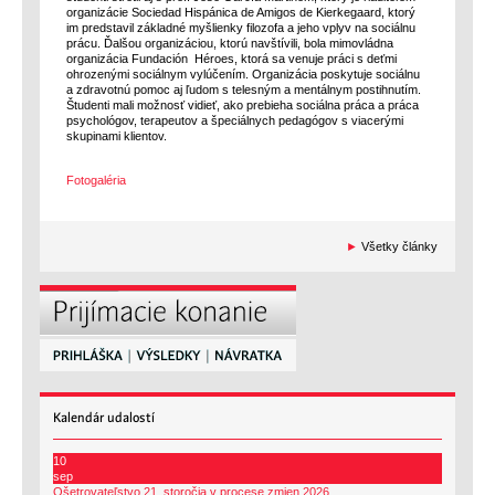
organizácie Sociedad Hispánica de Amigos de Kierkegaard, ktorý
im predstavil základné myšlienky filozofa a jeho vplyv na sociálnu
prácu. Ďalšou organizáciou, ktorú navštívili, bola mimovládna
organizácia Fundación Héroes, ktorá sa venuje práci s deťmi
ohrozenými sociálnym vylúčením. Organizácia poskytuje sociálnu
a zdravotnú pomoc aj ľudom s telesným a mentálnym postihnutím.
Študenti mali možnosť vidieť, ako prebieha sociálna práca a práca
psychológov, terapeutov a špeciálnych pedagógov s viacerými
skupinami klientov.
Fotogaléria
►
Všetky články
Kalendár
udalostí
10
sep
Ošetrovateľstvo 21. storočia v procese zmien 2026