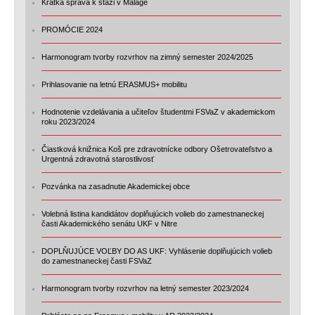
Krátka správa k stáži v Malage
PROMÓCIE 2024
Harmonogram tvorby rozvrhov na zimný semester 2024/2025
Prihlasovanie na letnú ERASMUS+ mobilitu
Hodnotenie vzdelávania a učiteľov študentmi FSVaZ v akademickom
roku 2023/2024
Čiastková knižnica Koš pre zdravotnícke odbory Ošetrovateľstvo a
Urgentná zdravotná starostlivosť
Pozvánka na zasadnutie Akademickej obce
Volebná listina kandidátov doplňujúcich volieb do zamestnaneckej
časti Akademického senátu UKF v Nitre
DOPLŇUJÚCE VOĽBY DO AS UKF: Vyhlásenie doplňujúcich volieb
do zamestnaneckej časti FSVaZ
Harmonogram tvorby rozvrhov na letný semester 2023/2024