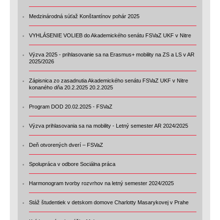
Medzinárodná súťaž Konštantínov pohár 2025
VYHLÁSENIE VOLIEB do Akademického senátu FSVaZ UKF v Nitre
Výzva 2025 - prihlasovanie sa na Erasmus+ mobility na ZS a LS v AR
2025/2026
Zápisnica zo zasadnutia Akademického senátu FSVaZ UKF v Nitre
konaného dňa 20.2.2025 20.2.2025
Program DOD 20.02.2025 - FSVaZ
Výzva prihlasovania sa na mobility - Letný semester AR 2024/2025
Deň otvorených dverí – FSVaZ
Spolupráca v odbore Sociálna práca
Harmonogram tvorby rozvrhov na letný semester 2024/2025
Stáž študentiek v detskom domove Charlotty Masarykovej v Prahe