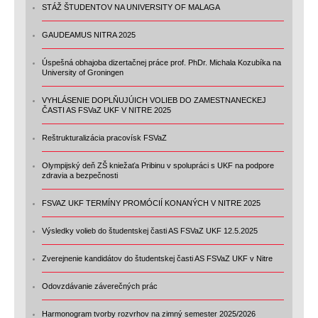
STÁŽ ŠTUDENTOV NA UNIVERSITY OF MALAGA
GAUDEAMUS NITRA 2025
Úspešná obhajoba dizertačnej práce prof. PhDr. Michala Kozubíka na
University of Groningen
VYHLÁSENIE DOPLŇUJÚICH VOLIEB DO ZAMESTNANECKEJ
ČASTI AS FSVaZ UKF V NITRE 2025
Reštrukturalizácia pracovísk FSVaZ
Olympijský deň ZŠ kniežaťa Pribinu v spolupráci s UKF na podpore
zdravia a bezpečnosti
FSVAZ UKF TERMÍNY PROMÓCIÍ KONANÝCH V NITRE 2025
Výsledky volieb do študentskej časti AS FSVaZ UKF 12.5.2025
Zverejnenie kandidátov do študentskej časti AS FSVaZ UKF v Nitre
Odovzdávanie záverečných prác
Harmonogram tvorby rozvrhov na zimný semester 2025/2026