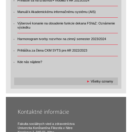
Prihláste sa na Erasmus+ mobilitu v AR 2023/2024
Manuál k Akademickému informačnému systému (AIS)
Výberové konanie na obsadenie funkcie dekana FSVaZ: Oznámenie
výsledku
Harmonogram tvorby rozvrhov na zimný semester 2023/2024
Prihláška za člena CKM SYTS pre AR 2022/2023
Kde nás nájdete?
►
Všetky oznamy
Kontaktné informácie
Fakulta sociálnych vied a zdravotníctva
Univerzita Konštantína Filozofa v Nitre
Kraskova 1, 949 01, Nitra