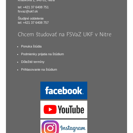
tel: +421 37 6408 751
fsvaz@ukf.sk
Študijné oddelenie
tel: +421 37 6408 757
Chcem študovať na FSVaZ UKF v Nitre
Ponuka štúdia
Podmienky prijatia na štúdium
Dôležité termíny
Prihlasovanie na štúdium