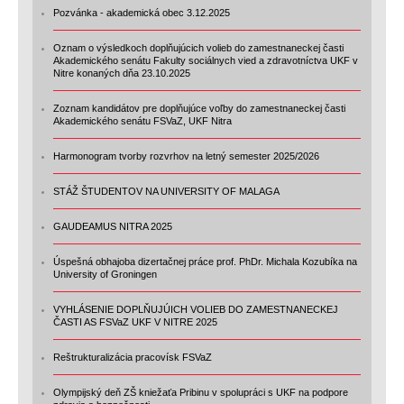
Pozvánka - akademická obec 3.12.2025
Oznam o výsledkoch doplňujúcich volieb do zamestnaneckej časti
Akademického senátu Fakulty sociálnych vied a zdravotníctva UKF v
Nitre konaných dňa 23.10.2025
Zoznam kandidátov pre doplňujúce voľby do zamestnaneckej časti
Akademického senátu FSVaZ, UKF Nitra
Harmonogram tvorby rozvrhov na letný semester 2025/2026
STÁŽ ŠTUDENTOV NA UNIVERSITY OF MALAGA
GAUDEAMUS NITRA 2025
Úspešná obhajoba dizertačnej práce prof. PhDr. Michala Kozubíka na
University of Groningen
VYHLÁSENIE DOPLŇUJÚICH VOLIEB DO ZAMESTNANECKEJ
ČASTI AS FSVaZ UKF V NITRE 2025
Reštrukturalizácia pracovísk FSVaZ
Olympijský deň ZŠ kniežaťa Pribinu v spolupráci s UKF na podpore