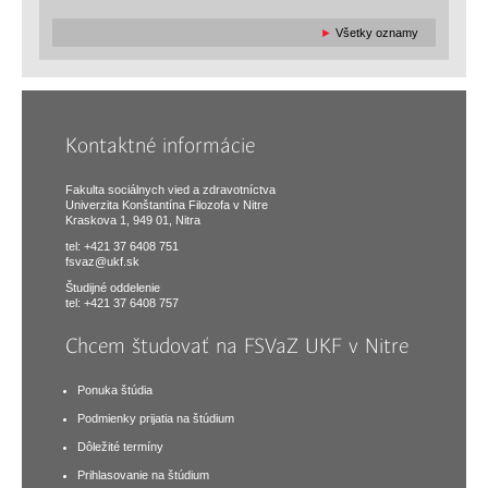
►
Všetky oznamy
Kontaktné informácie
Fakulta sociálnych vied a zdravotníctva
Univerzita Konštantína Filozofa v Nitre
Kraskova 1, 949 01, Nitra
tel: +421 37 6408 751
fsvaz@ukf.sk
Študijné oddelenie
tel: +421 37 6408 757
Chcem študovať na FSVaZ UKF v Nitre
Ponuka štúdia
Podmienky prijatia na štúdium
Dôležité termíny
Prihlasovanie na štúdium