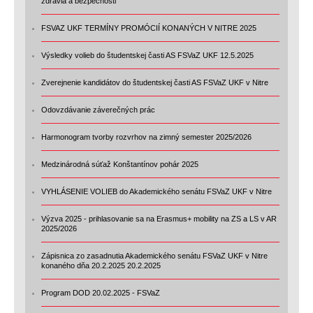
zdravia a bezpečnosti
FSVAZ UKF TERMÍNY PROMÓCIÍ KONANÝCH V NITRE 2025
Výsledky volieb do študentskej časti AS FSVaZ UKF 12.5.2025
Zverejnenie kandidátov do študentskej časti AS FSVaZ UKF v Nitre
Odovzdávanie záverečných prác
Harmonogram tvorby rozvrhov na zimný semester 2025/2026
Medzinárodná súťaž Konštantínov pohár 2025
VYHLÁSENIE VOLIEB do Akademického senátu FSVaZ UKF v Nitre
Výzva 2025 - prihlasovanie sa na Erasmus+ mobility na ZS a LS v AR
2025/2026
Zápisnica zo zasadnutia Akademického senátu FSVaZ UKF v Nitre
konaného dňa 20.2.2025 20.2.2025
Program DOD 20.02.2025 - FSVaZ