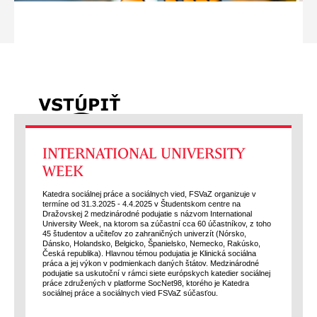
INTERNATIONAL UNIVERSITY
WEEK
Katedra sociálnej práce a sociálnych vied, FSVaZ organizuje v
termíne od 31.3.2025 - 4.4.2025 v Študentskom centre na
Dražovskej 2 medzinárodné podujatie s názvom International
University Week, na ktorom sa zúčastní cca 60 účastníkov, z toho
45 študentov a učiteľov zo zahraničných univerzít (Nórsko,
Dánsko, Holandsko, Belgicko, Španielsko, Nemecko, Rakúsko,
Česká republika). Hlavnou témou podujatia je Klinická sociálna
práca a jej výkon v podmienkach daných štátov. Medzinárodné
podujatie sa uskutoční v rámci siete európskych katedier sociálnej
práce združených v platforme SocNet98, ktorého je Katedra
sociálnej práce a sociálnych vied FSVaZ súčasťou.