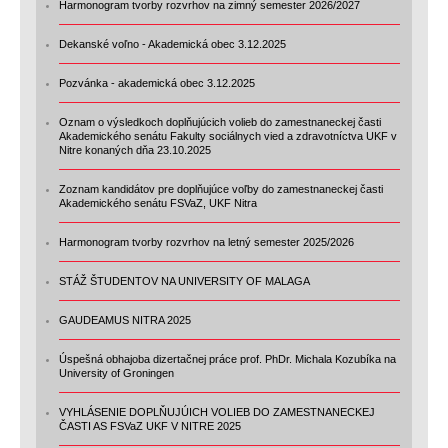
Harmonogram tvorby rozvrhov na zimný semester 2026/2027
Dekanské voľno - Akademická obec 3.12.2025
Pozvánka - akademická obec 3.12.2025
Oznam o výsledkoch doplňujúcich volieb do zamestnaneckej časti
Akademického senátu Fakulty sociálnych vied a zdravotníctva UKF v
Nitre konaných dňa 23.10.2025
Zoznam kandidátov pre doplňujúce voľby do zamestnaneckej časti
Akademického senátu FSVaZ, UKF Nitra
Harmonogram tvorby rozvrhov na letný semester 2025/2026
STÁŽ ŠTUDENTOV NA UNIVERSITY OF MALAGA
GAUDEAMUS NITRA 2025
Úspešná obhajoba dizertačnej práce prof. PhDr. Michala Kozubíka na
University of Groningen
VYHLÁSENIE DOPLŇUJÚICH VOLIEB DO ZAMESTNANECKEJ
ČASTI AS FSVaZ UKF V NITRE 2025