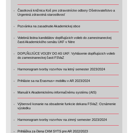
Čiastková knižnica Koš pre zdravotnícke odbory Ošetrovateľstvo a
Urgentná zdravotná starostlivosť
Pozvánka na zasadnutie Akademickej obce
Volebná listina kandidátov doplňujúcich volieb do zamestnaneckej
časti Akademického senátu UKF v Nitre
DOPLŇUJÚCE VOĽBY DO AS UKF: Vyhlásenie doplňujúcich volieb
do zamestnaneckej časti FSVaZ
Harmonogram tvorby rozvrhov na letný semester 2023/2024
Prihláste sa na Erasmus+ mobilitu v AR 2023/2024
Manuál k Akademickému informačnému systému (AIS)
Výberové konanie na obsadenie funkcie dekana FSVaZ: Oznámenie
výsledku
Harmonogram tvorby rozvrhov na zimný semester 2023/2024
Prihláška za člena CKM SYTS pre AR 2022/2023