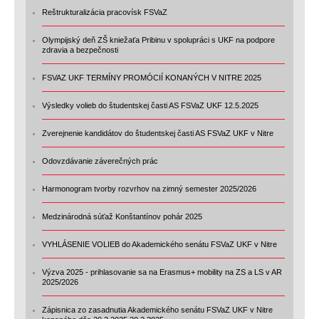
Reštrukturalizácia pracovísk FSVaZ
Olympijský deň ZŠ kniežaťa Pribinu v spolupráci s UKF na podpore
zdravia a bezpečnosti
FSVAZ UKF TERMÍNY PROMÓCIÍ KONANÝCH V NITRE 2025
Výsledky volieb do študentskej časti AS FSVaZ UKF 12.5.2025
Zverejnenie kandidátov do študentskej časti AS FSVaZ UKF v Nitre
Odovzdávanie záverečných prác
Harmonogram tvorby rozvrhov na zimný semester 2025/2026
Medzinárodná súťaž Konštantínov pohár 2025
VYHLÁSENIE VOLIEB do Akademického senátu FSVaZ UKF v Nitre
Výzva 2025 - prihlasovanie sa na Erasmus+ mobility na ZS a LS v AR
2025/2026
Zápisnica zo zasadnutia Akademického senátu FSVaZ UKF v Nitre