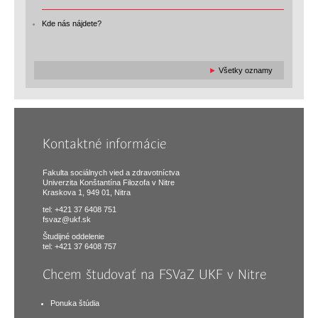
Kde nás nájdete?
►
Všetky oznamy
Kontaktné informácie
Fakulta sociálnych vied a zdravotníctva
Univerzita Konštantína Filozofa v Nitre
Kraskova 1, 949 01, Nitra
tel: +421 37 6408 751
fsvaz@ukf.sk
Študijné oddelenie
tel: +421 37 6408 757
Chcem študovať na FSVaZ UKF v Nitre
Ponuka štúdia