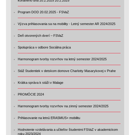
konaného dňa 20.2.2025 20.2.2025
Program DOD 20.02.2025 - FSVaZ
Výzva prihlasovania sa na mobility - Letný semester AR 2024/2025
Deň otvorených dverí – FSVaZ
Spolupráca v odbore Sociálna práca
Harmonogram tvorby rozvrhov na letný semester 2024/2025
Stáž študentiek v detskom domove Charlotty Masarykovej v Prahe
Krátka správa k stáži v Malage
PROMÓCIE 2024
Harmonogram tvorby rozvrhov na zimný semester 2024/2025
Prihlasovanie na letnú ERASMUS+ mobilitu
Hodnotenie vzdelávania a učiteľov študentmi FSVaZ v akademickom
roku 2023/2024