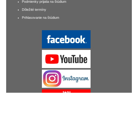
Podmienky prijatia na štúdium
Dôležité termíny
Prihlasovanie na štúdium