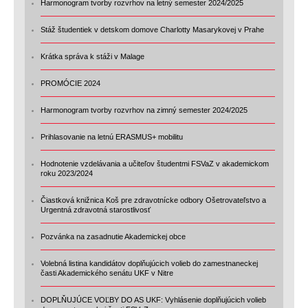
Harmonogram tvorby rozvrhov na letný semester 2024/2025
Stáž študentiek v detskom domove Charlotty Masarykovej v Prahe
Krátka správa k stáži v Malage
PROMÓCIE 2024
Harmonogram tvorby rozvrhov na zimný semester 2024/2025
Prihlasovanie na letnú ERASMUS+ mobilitu
Hodnotenie vzdelávania a učiteľov študentmi FSVaZ v akademickom
roku 2023/2024
Čiastková knižnica Koš pre zdravotnícke odbory Ošetrovateľstvo a
Urgentná zdravotná starostlivosť
Pozvánka na zasadnutie Akademickej obce
Volebná listina kandidátov doplňujúcich volieb do zamestnaneckej
časti Akademického senátu UKF v Nitre
DOPLŇUJÚCE VOĽBY DO AS UKF: Vyhlásenie doplňujúcich volieb