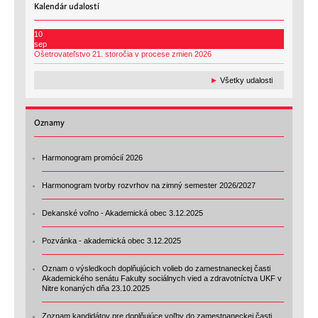
Kalendár
udalostí
10
sep
Ošetrovateľstvo 21. storočia v procese zmien 2026
►
Všetky udalosti
Oznamy
Harmonogram promócií 2026
Harmonogram tvorby rozvrhov na zimný semester 2026/2027
Dekanské voľno - Akademická obec 3.12.2025
Pozvánka - akademická obec 3.12.2025
Oznam o výsledkoch doplňujúcich volieb do zamestnaneckej časti
Akademického senátu Fakulty sociálnych vied a zdravotníctva UKF v
Nitre konaných dňa 23.10.2025
Zoznam kandidátov pre doplňujúce voľby do zamestnaneckej časti