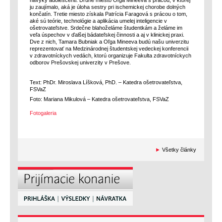
návyky adolescenti. Druhé miesto Oľga Mineeva s prácou, v ktorej
ju zaujímalo, aká je úloha sestry pri ischemickej chorobe dolných
končatín. Tretie miesto získala Patrícia Faragová s prácou o tom,
aké sú teórie, technológie a aplikácia umelej inteligencie v
ošetrovateľstve. Srdečne blahoželáme študentkám a želáme im
veľa úspechov v ďalšej bádateľskej činnosti a aj v klinickej praxi.
Dve z nich, Tamara Bubniak a Oľga Mineeva budú našu univerzitu
reprezentovať na Medzinárodnej študentskej vedeckej konferencii
v zdravotníckych vedách, ktorú organizuje Fakulta zdravotníckych
odborov Prešovskej univerzity v Prešove.
Text: PhDr. Miroslava Líšková, PhD. – Katedra ošetrovateľstva,
FSVaZ
Foto: Mariana Mikulová – Katedra ošetrovateľstva, FSVaZ
Fotogaleria
►
Všetky články