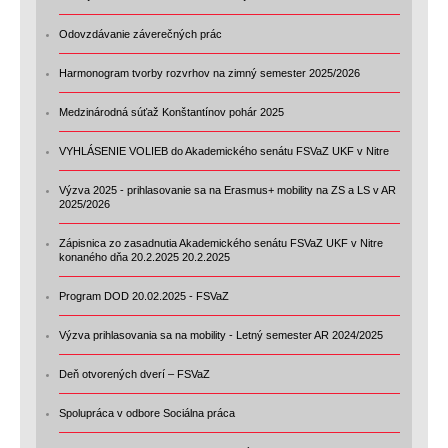
Odovzdávanie záverečných prác
Harmonogram tvorby rozvrhov na zimný semester 2025/2026
Medzinárodná súťaž Konštantínov pohár 2025
VYHLÁSENIE VOLIEB do Akademického senátu FSVaZ UKF v Nitre
Výzva 2025 - prihlasovanie sa na Erasmus+ mobility na ZS a LS v AR
2025/2026
Zápisnica zo zasadnutia Akademického senátu FSVaZ UKF v Nitre
konaného dňa 20.2.2025 20.2.2025
Program DOD 20.02.2025 - FSVaZ
Výzva prihlasovania sa na mobility - Letný semester AR 2024/2025
Deň otvorených dverí – FSVaZ
Spolupráca v odbore Sociálna práca