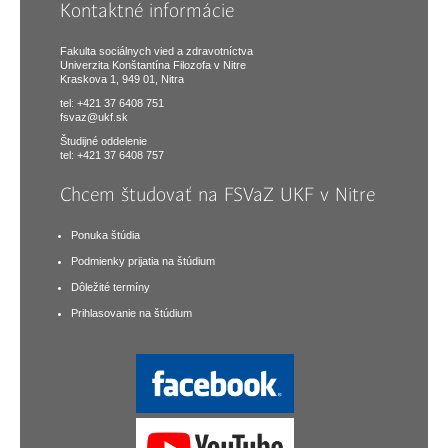
Kontaktné informácie
Fakulta sociálnych vied a zdravotníctva
Univerzita Konštantína Filozofa v Nitre
Kraskova 1, 949 01, Nitra
tel: +421 37 6408 751
fsvaz@ukf.sk
Študijné oddelenie
tel: +421 37 6408 757
Chcem študovať na FSVaZ UKF v Nitre
Ponuka štúdia
Podmienky prijatia na štúdium
Dôležité termíny
Prihlasovanie na štúdium