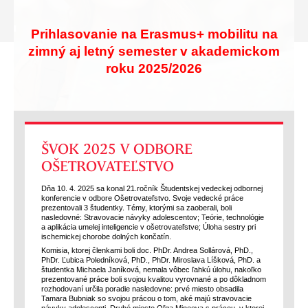
Prihlasovanie na Erasmus+ mobilitu na
zimný aj letný semester v akademickom
roku 2025/2026
ŠVOK 2025 V ODBORE
OŠETROVATEĽSTVO
Dňa 10. 4. 2025 sa konal 21.ročník Študentskej vedeckej odbornej
konferencie v odbore Ošetrovateľstvo. Svoje vedecké práce
prezentovali 3 študentky. Témy, ktorými sa zaoberali, boli
nasledovné: Stravovacie návyky adolescentov; Teórie, technológie
a aplikácia umelej inteligencie v ošetrovateľstve; Úloha sestry pri
ischemickej chorobe dolných končatín.
Komisia, ktorej členkami boli doc. PhDr. Andrea Sollárová, PhD.,
PhDr. Ľubica Poledníková, PhD., PhDr. Miroslava Líšková, PhD. a
študentka Michaela Janíková, nemala vôbec ľahkú úlohu, nakoľko
prezentované práce boli svojou kvalitou vyrovnané a po dôkladnom
rozhodovaní určila poradie nasledovne: prvé miesto obsadila
Tamara Bubniak so svojou prácou o tom, aké majú stravovacie