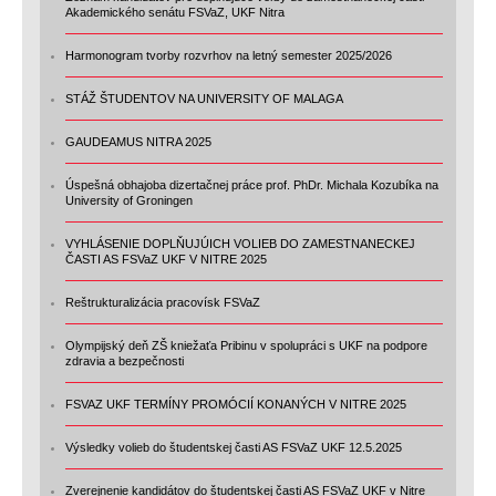
Akademického senátu FSVaZ, UKF Nitra
Harmonogram tvorby rozvrhov na letný semester 2025/2026
STÁŽ ŠTUDENTOV NA UNIVERSITY OF MALAGA
GAUDEAMUS NITRA 2025
Úspešná obhajoba dizertačnej práce prof. PhDr. Michala Kozubíka na
University of Groningen
VYHLÁSENIE DOPLŇUJÚICH VOLIEB DO ZAMESTNANECKEJ
ČASTI AS FSVaZ UKF V NITRE 2025
Reštrukturalizácia pracovísk FSVaZ
Olympijský deň ZŠ kniežaťa Pribinu v spolupráci s UKF na podpore
zdravia a bezpečnosti
FSVAZ UKF TERMÍNY PROMÓCIÍ KONANÝCH V NITRE 2025
Výsledky volieb do študentskej časti AS FSVaZ UKF 12.5.2025
Zverejnenie kandidátov do študentskej časti AS FSVaZ UKF v Nitre