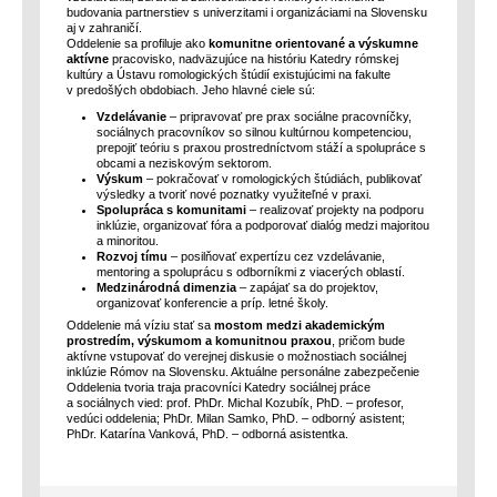
budovania partnerstiev s univerzitami i organizáciami na Slovensku
aj v zahraničí.
Oddelenie sa profiluje ako
komunitne orientované a výskumne
aktívne
pracovisko, nadväzujúce na históriu Katedry rómskej
kultúry a Ústavu romologických štúdií existujúcimi na fakulte
v predošlých obdobiach. Jeho hlavné ciele sú:
Vzdelávanie
– pripravovať pre prax sociálne pracovníčky,
sociálnych pracovníkov so silnou kultúrnou kompetenciou,
prepojiť teóriu s praxou prostredníctvom stáží a spolupráce s
obcami a neziskovým sektorom.
Výskum
– pokračovať v romologických štúdiách, publikovať
výsledky a tvoriť nové poznatky využiteľné v praxi.
Spolupráca s komunitami
– realizovať projekty na podporu
inklúzie, organizovať fóra a podporovať dialóg medzi majoritou
a minoritou.
Rozvoj tímu
– posilňovať expertízu cez vzdelávanie,
mentoring a spoluprácu s odborníkmi z viacerých oblastí.
Medzinárodná dimenzia
– zapájať sa do projektov,
organizovať konferencie a príp. letné školy.
Oddelenie má víziu stať sa
mostom medzi akademickým
prostredím, výskumom a komunitnou praxou
, pričom bude
aktívne vstupovať do verejnej diskusie o možnostiach sociálnej
inklúzie Rómov na Slovensku. Aktuálne personálne zabezpečenie
Oddelenia tvoria traja pracovníci Katedry sociálnej práce
a sociálnych vied: prof. PhDr. Michal Kozubík, PhD. – profesor,
vedúci oddelenia; PhDr. Milan Samko, PhD. – odborný asistent;
PhDr. Katarína Vanková, PhD. – odborná asistentka.