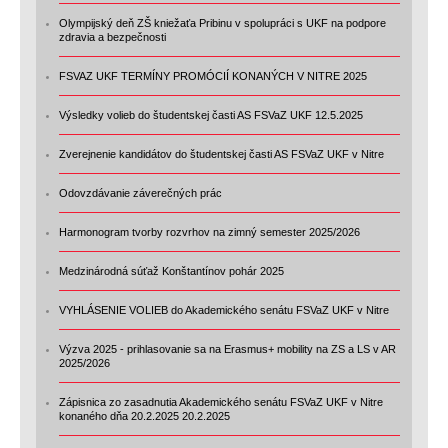
Olympijský deň ZŠ kniežaťa Pribinu v spolupráci s UKF na podpore
zdravia a bezpečnosti
FSVAZ UKF TERMÍNY PROMÓCIÍ KONANÝCH V NITRE 2025
Výsledky volieb do študentskej časti AS FSVaZ UKF 12.5.2025
Zverejnenie kandidátov do študentskej časti AS FSVaZ UKF v Nitre
Odovzdávanie záverečných prác
Harmonogram tvorby rozvrhov na zimný semester 2025/2026
Medzinárodná súťaž Konštantínov pohár 2025
VYHLÁSENIE VOLIEB do Akademického senátu FSVaZ UKF v Nitre
Výzva 2025 - prihlasovanie sa na Erasmus+ mobility na ZS a LS v AR
2025/2026
Zápisnica zo zasadnutia Akademického senátu FSVaZ UKF v Nitre
konaného dňa 20.2.2025 20.2.2025