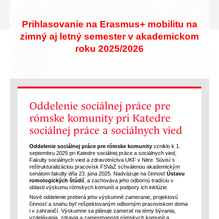
Prihlasovanie na Erasmus+ mobilitu na
zimný aj letný semester v akademickom
roku 2025/2026
Oddelenie sociálnej práce pre
rómske komunity pri Katedre
sociálnej práce a sociálnych vied
Oddelenie sociálnej práce pre rómske komunity
vzniklo k 1.
septembru 2025 pri Katedre sociálnej práce a sociálnych vied,
Fakulty sociálnych vied a zdravotníctva UKF v Nitre. Súvisí s
reštrukturalizáciou pracovísk FSVaZ schválenou akademickým
senátom fakulty dňa 23. júna 2025. Nadväzuje na činnosť
Ústavu
romologických štúdií
, a zachováva jeho odbornú tradíciu v
oblasti výskumu rómskych komunít a podpory ich inklúzie.
Nové oddelenie preberá jeho výskumné zameranie, projektovú
činnosť a snahu byť rešpektovaným odborným pracoviskom doma
i v zahraničí. Výskumne sa plánuje zamerať na témy bývania,
vzdelávania, zdravia a zamestnanosti rómskych komunít a