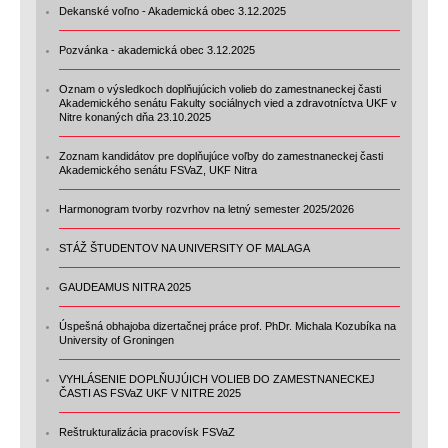
Dekanské voľno - Akademická obec 3.12.2025
Pozvánka - akademická obec 3.12.2025
Oznam o výsledkoch doplňujúcich volieb do zamestnaneckej časti
Akademického senátu Fakulty sociálnych vied a zdravotníctva UKF v
Nitre konaných dňa 23.10.2025
Zoznam kandidátov pre doplňujúce voľby do zamestnaneckej časti
Akademického senátu FSVaZ, UKF Nitra
Harmonogram tvorby rozvrhov na letný semester 2025/2026
STÁŽ ŠTUDENTOV NA UNIVERSITY OF MALAGA
GAUDEAMUS NITRA 2025
Úspešná obhajoba dizertačnej práce prof. PhDr. Michala Kozubíka na
University of Groningen
VYHLÁSENIE DOPLŇUJÚICH VOLIEB DO ZAMESTNANECKEJ
ČASTI AS FSVaZ UKF V NITRE 2025
Reštrukturalizácia pracovísk FSVaZ