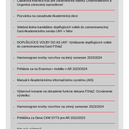
Čiastková knižnica Koš pre zdravotnícke odbory Ošetrovateľstvo a
Urgentná zdravotná starostlivosť
Pozvánka na zasadnutie Akademickej obce
Volebná listina kandidátov doplňujúcich volieb do zamestnaneckej
časti Akademického senátu UKF v Nitre
DOPLŇUJÚCE VOĽBY DO AS UKF: Vyhlásenie doplňujúcich volieb
do zamestnaneckej časti FSVaZ
Harmonogram tvorby rozvrhov na letný semester 2023/2024
Prihláste sa na Erasmus+ mobilitu v AR 2023/2024
Manuál k Akademickému informačnému systému (AIS)
Výberové konanie na obsadenie funkcie dekana FSVaZ: Oznámenie
výsledku
Harmonogram tvorby rozvrhov na zimný semester 2023/2024
Prihláška za člena CKM SYTS pre AR 2022/2023
Kde nás nájdete?