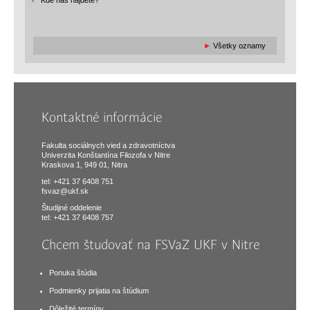
►
Všetky oznamy
Kontaktné informácie
Fakulta sociálnych vied a zdravotníctva
Univerzita Konštantína Filozofa v Nitre
Kraskova 1, 949 01, Nitra
tel: +421 37 6408 751
fsvaz@ukf.sk
Študijné oddelenie
tel: +421 37 6408 757
Chcem študovať na FSVaZ UKF v Nitre
Ponuka štúdia
Podmienky prijatia na štúdium
Dôležité termíny