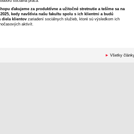
 odboru sociálna práca.
opu ďakujeme za produktívne a užitočné stretnutie a tešíme sa na
.2025, kedy navštívia našu fakultu spolu s ich klientmi a budú
diela klientov
zariadení sociálnych služieb, ktoré sú výsledkom ich
nočasových aktivít.
►
Všetky článk