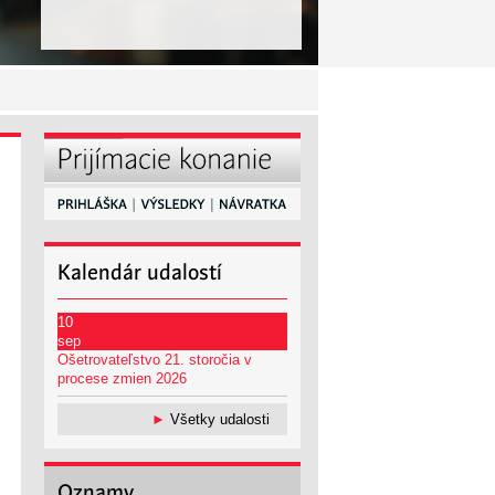
Kalendár
udalostí
10
sep
Ošetrovateľstvo 21. storočia v
procese zmien 2026
►
Všetky udalosti
Oznamy