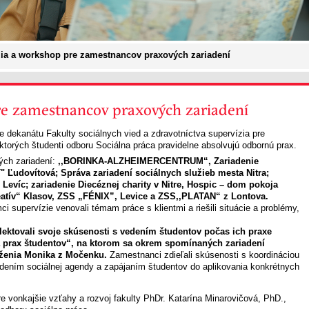
ia a workshop pre zamestnancov praxových zariadení
re zamestnancov praxových zariadení
e dekanátu Fakulty sociálnych vied a zdravotníctva supervízia pre
ktorých študenti odboru Sociálna práca pravidelne absolvujú odbornú prax.
vých zariadení:
,,BORINKA-ALZHEIMERCENTRUM“, Zariadenie
" Ľudovítová; Správa zariadení sociálnych služieb mesta Nitra;
Levíc; zariadenie Diecéznej charity v Nitre, Hospic – dom pokoja
eatív“ Klasov, ZSS „FÉNIX”, Levice a ZSS,,PLATAN“ z Lontova.
 supervízie venovali témam práce s klientmi a riešili situácie a problémy,
lektovali svoje skúsenosti s vedením študentov počas ich praxe
prax študentov“, na ktorom sa okrem spomínaných zariadení
uženia Monika z Močenku.
Zamestnanci zdieľali skúsenosti s koordináciou
edením sociálnej agendy a zapájaním študentov do aplikovania konkrétnych
re vonkajšie vzťahy a rozvoj fakulty PhDr. Katarína Minarovičová, PhD.,