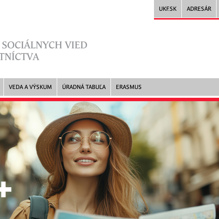
UKF.SK
ADRESÁR
VEDA A VÝSKUM
ÚRADNÁ TABUĽA
ERASMUS