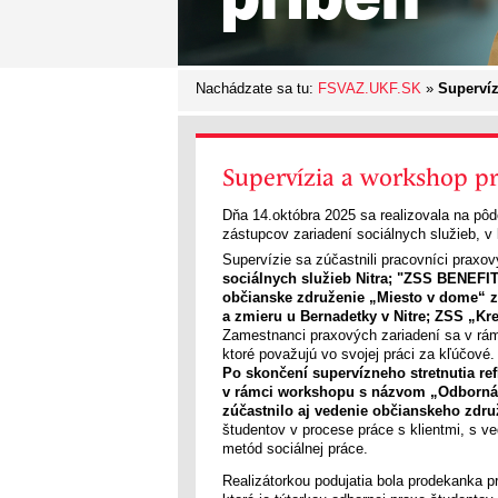
Nachádzate sa tu:
FSVAZ.UKF.SK
»
Supervíz
Supervízia a workshop p
Dňa 14.októbra 2025 sa realizovala na pôd
zástupcov zariadení sociálnych služieb, v 
Supervízie sa zúčastnili pracovníci praxo
sociálnych služieb Nitra; "ZSS BENEFIT
občianske združenie „Miesto v dome“ z 
a zmieru u Bernadetky v Nitre; ZSS „Kr
Zamestnanci praxových zariadení sa v rámci
ktoré považujú vo svojej práci za kľúčové.
Po skončení supervízneho stretnutia ref
v rámci workshopu s názvom „Odborná 
zúčastnilo aj vedenie občianskeho zdr
študentov v procese práce s klientmi, s v
metód sociálnej práce.
Realizátorkou podujatia bola prodekanka p