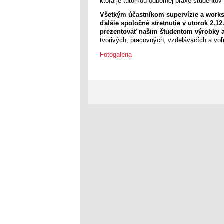
ktorá je tútorkou odbornej praxe študentov
Všetkým účastníkom supervízie a worksh
ďalšie spoločné stretnutie v utorok 2.12
prezentovať našim študentom výrobky a 
tvorivých, pracovných, vzdelávacích a voľ
Fotogaleria