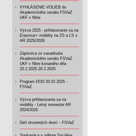
VYHLÁSENIE VOLIEB do
Akademického senátu FSVaZ
UKF v Nitre
Výzva 2025 - prihlasovanie sa na
Erasmus+ mobility na ZS a LS v
AR 2025/2026
Zápisnica zo zasadnutia
Akademického senátu FSVaZ
UKF v Nitre konaného dňa
20.2.2025 20.2.2025
Program DOD 20.02.2025 -
FSVaZ
Výzva prihlasovania sa na
mobility - Letný semester AR
2024/2025
Deň otvorených dverí – FSVaZ
Spolupráca v odbore Sociálna