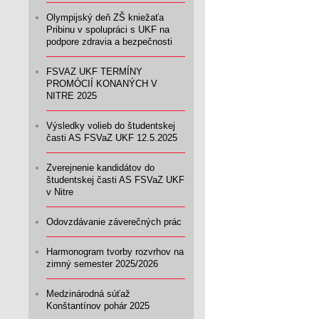
Olympijský deň ZŠ kniežaťa
Pribinu v spolupráci s UKF na
podpore zdravia a bezpečnosti
FSVAZ UKF TERMÍNY
PROMÓCIÍ KONANÝCH V
NITRE 2025
Výsledky volieb do študentskej
časti AS FSVaZ UKF 12.5.2025
Zverejnenie kandidátov do
študentskej časti AS FSVaZ UKF
v Nitre
Odovzdávanie záverečných prác
Harmonogram tvorby rozvrhov na
zimný semester 2025/2026
Medzinárodná súťaž
Konštantínov pohár 2025