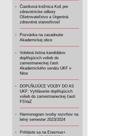
Čiastková knižnica Koš pre
zdravotnícke odbory
Ošetrovateľstvo a Urgentná
zdravotná starostlivosť
Pozvánka na zasadnutie
Akademickej obce
Volebná listina kandidátov
doplňujúcich volieb do
zamestnaneckej časti
Akademického senátu UKF v
Nitre
DOPLŇUJÚCE VOĽBY DO AS
UKF: Vyhlásenie doplňujúcich
volieb do zamestnaneckej časti
FSVaZ
Harmonogram tvorby rozvrhov na
letný semester 2023/2024
Prihláste sa na Erasmus+