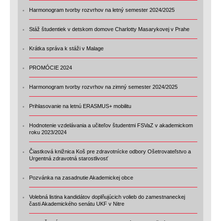
Harmonogram tvorby rozvrhov na letný semester 2024/2025
Stáž študentiek v detskom domove Charlotty Masarykovej v Prahe
Krátka správa k stáži v Malage
PROMÓCIE 2024
Harmonogram tvorby rozvrhov na zimný semester 2024/2025
Prihlasovanie na letnú ERASMUS+ mobilitu
Hodnotenie vzdelávania a učiteľov študentmi FSVaZ v akademickom
roku 2023/2024
Čiastková knižnica Koš pre zdravotnícke odbory Ošetrovateľstvo a
Urgentná zdravotná starostlivosť
Pozvánka na zasadnutie Akademickej obce
Volebná listina kandidátov doplňujúcich volieb do zamestnaneckej
časti Akademického senátu UKF v Nitre