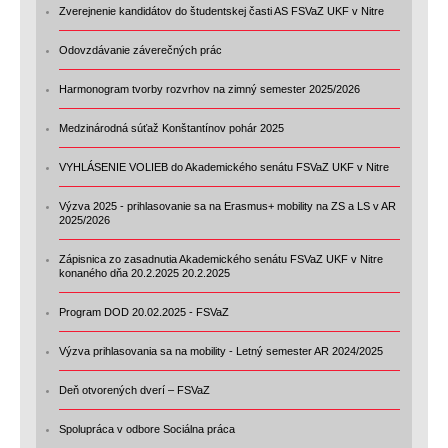
Zverejnenie kandidátov do študentskej časti AS FSVaZ UKF v Nitre
Odovzdávanie záverečných prác
Harmonogram tvorby rozvrhov na zimný semester 2025/2026
Medzinárodná súťaž Konštantínov pohár 2025
VYHLÁSENIE VOLIEB do Akademického senátu FSVaZ UKF v Nitre
Výzva 2025 - prihlasovanie sa na Erasmus+ mobility na ZS a LS v AR
2025/2026
Zápisnica zo zasadnutia Akademického senátu FSVaZ UKF v Nitre
konaného dňa 20.2.2025 20.2.2025
Program DOD 20.02.2025 - FSVaZ
Výzva prihlasovania sa na mobility - Letný semester AR 2024/2025
Deň otvorených dverí – FSVaZ
Spolupráca v odbore Sociálna práca