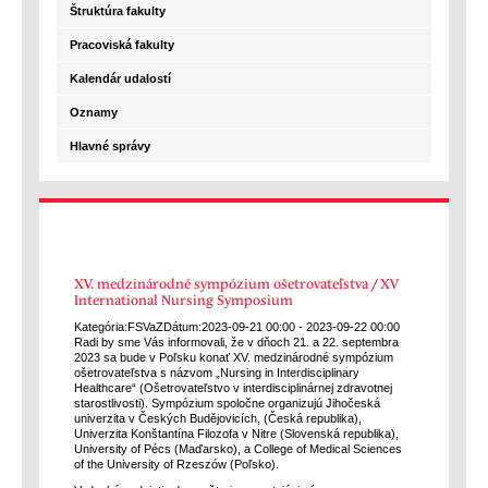
Štruktúra fakulty
Pracoviská fakulty
Kalendár udalostí
Oznamy
Hlavné správy
XV. medzinárodné sympózium ošetrovateľstva / XV
International Nursing Symposium
Kategória:
FSVaZ
Dátum:
2023-09-21
00:00
-
2023-09-22
00:00
Radi by sme Vás informovali, že v dňoch 21. a 22. septembra
2023 sa bude v Poľsku konať XV. medzinárodné sympózium
ošetrovateľstva s názvom „Nursing in Interdisciplinary
Healthcare“ (Ošetrovateľstvo v interdisciplinárnej zdravotnej
starostlivosti). Sympózium spoločne organizujú Jihočeská
univerzita v Českých Budějovicích, (Česká republika),
Univerzita Konštantína Filozofa v Nitre (Slovenská republika),
University of Pécs (Maďarsko), a College of Medical Sciences
of the University of Rzeszów (Poľsko).