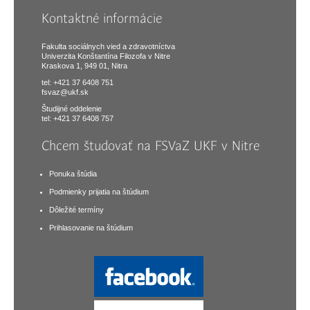
Kontaktné informácie
Fakulta sociálnych vied a zdravotníctva
Univerzita Konštantína Filozofa v Nitre
Kraskova 1, 949 01, Nitra
tel: +421 37 6408 751
fsvaz@ukf.sk
Študijné oddelenie
tel: +421 37 6408 757
Chcem študovať na FSVaZ UKF v Nitre
Ponuka štúdia
Podmienky prijatia na štúdium
Dôležité termíny
Prihlasovanie na štúdium