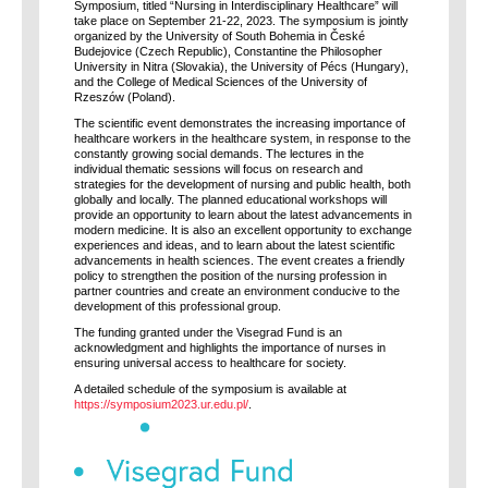
Symposium, titled “Nursing in Interdisciplinary Healthcare” will
take place on September 21-22, 2023. The symposium is jointly
organized by the University of South Bohemia in České
Budejovice (Czech Republic), Constantine the Philosopher
University in Nitra (Slovakia), the University of Pécs (Hungary),
and the College of Medical Sciences of the University of
Rzeszów (Poland).
The scientific event demonstrates the increasing importance of
healthcare workers in the healthcare system, in response to the
constantly growing social demands. The lectures in the
individual thematic sessions will focus on research and
strategies for the development of nursing and public health, both
globally and locally. The planned educational workshops will
provide an opportunity to learn about the latest advancements in
modern medicine. It is also an excellent opportunity to exchange
experiences and ideas, and to learn about the latest scientific
advancements in health sciences. The event creates a friendly
policy to strengthen the position of the nursing profession in
partner countries and create an environment conducive to the
development of this professional group.
The funding granted under the Visegrad Fund is an
acknowledgment and highlights the importance of nurses in
ensuring universal access to healthcare for society.
A detailed schedule of the symposium is available at
https://symposium2023.ur.edu.pl/
.