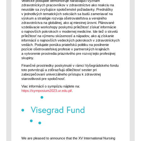
Vedecké podujatie demonštruje narastajúci význam
zdravotníckych pracovníkov v zdravotníctve ako reakciu na
neustále sa zvyšujúce spoločenské požiadavky. Prednášky
v jednotlivých tematických sekciách sa budú zameriavať na
výskum a stratégie rozvoja ošetrovateľstva a verejného
zdravotníctva na globálnej, ako aj miestnej úrovni. Plánované
vzdelávacie workshopy poskytnú príležitosť získať informácie
o najnovších pokrokoch v modernej medicíne. Ide tiež o skvelú
príležitosť na výmenu skúseností a nápadov, ako aj získanie
informácií o najnovších vedeckých pokrokoch v zdravotníckych
vedách. Podujatie ponúka priateľskú politiku na posilnenie
pozície ošetrovateľskej profesie v partnerských krajinách
a vytvorenie prostredia priaznivého pre rozvoj tejto profesijnej
skupiny.
Finančné prostriedky poskytnuté v rámci Vyšegrádskeho fondu
toto potvrdzujú a zdôrazňujú dôležitosť sestier pri
zabezpečovaní univerzálneho prístupu k zdravotnej
starostlivosti pre spoločnosť.
Viac informácií o sympóziu nájdete na:
https://symposium2023.ur.edu.pl/
.
We are pleased to announce that the XV International Nursing