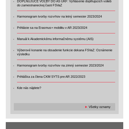
DOPLŇUJÚCE VOĽBY DO AS UKF: Vyhlásenie doplňujúcich volieb
do zamestnaneckej časti FSVaZ
Harmonogram tvorby rozvrhov na letný semester 2023/2024
Prihláste sa na Erasmus+ mobilitu v AR 2023/2024
Manuál k Akademickému informačnému systému (AIS)
Výberové konanie na obsadenie funkcie dekana FSVaZ: Oznámenie
výsledku
Harmonogram tvorby rozvrhov na zimný semester 2023/2024
Prihláška za člena CKM SYTS pre AR 2022/2023
Kde nás nájdete?
►
Všetky oznamy