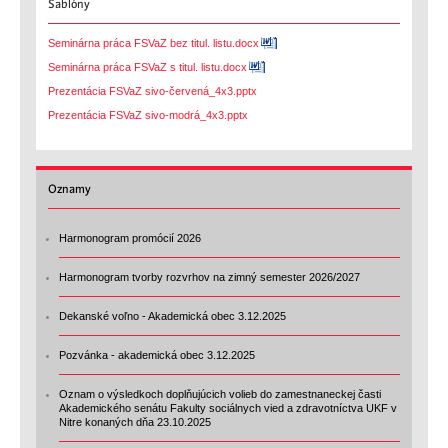
Šablóny
Seminárna práca FSVaZ bez titul. listu.docx
Seminárna práca FSVaZ s titul. listu.docx
Prezentácia FSVaZ sivo-červená_4x3.pptx
Prezentácia FSVaZ sivo-modrá_4x3.pptx
Oznamy
Harmonogram promócií 2026
Harmonogram tvorby rozvrhov na zimný semester 2026/2027
Dekanské voľno - Akademická obec 3.12.2025
Pozvánka - akademická obec 3.12.2025
Oznam o výsledkoch doplňujúcich volieb do zamestnaneckej časti
Akademického senátu Fakulty sociálnych vied a zdravotníctva UKF v
Nitre konaných dňa 23.10.2025