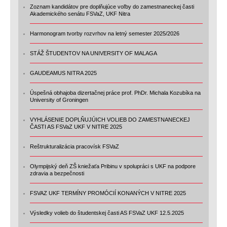
Zoznam kandidátov pre doplňujúce voľby do zamestnaneckej časti
Akademického senátu FSVaZ, UKF Nitra
Harmonogram tvorby rozvrhov na letný semester 2025/2026
STÁŽ ŠTUDENTOV NA UNIVERSITY OF MALAGA
GAUDEAMUS NITRA 2025
Úspešná obhajoba dizertačnej práce prof. PhDr. Michala Kozubíka na
University of Groningen
VYHLÁSENIE DOPLŇUJÚICH VOLIEB DO ZAMESTNANECKEJ
ČASTI AS FSVaZ UKF V NITRE 2025
Reštrukturalizácia pracovísk FSVaZ
Olympijský deň ZŠ kniežaťa Pribinu v spolupráci s UKF na podpore
zdravia a bezpečnosti
FSVAZ UKF TERMÍNY PROMÓCIÍ KONANÝCH V NITRE 2025
Výsledky volieb do študentskej časti AS FSVaZ UKF 12.5.2025