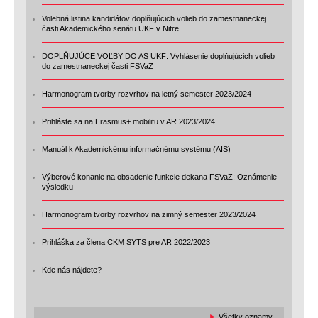
Volebná listina kandidátov doplňujúcich volieb do zamestnaneckej
časti Akademického senátu UKF v Nitre
DOPLŇUJÚCE VOĽBY DO AS UKF: Vyhlásenie doplňujúcich volieb
do zamestnaneckej časti FSVaZ
Harmonogram tvorby rozvrhov na letný semester 2023/2024
Prihláste sa na Erasmus+ mobilitu v AR 2023/2024
Manuál k Akademickému informačnému systému (AIS)
Výberové konanie na obsadenie funkcie dekana FSVaZ: Oznámenie
výsledku
Harmonogram tvorby rozvrhov na zimný semester 2023/2024
Prihláška za člena CKM SYTS pre AR 2022/2023
Kde nás nájdete?
►
Všetky oznamy