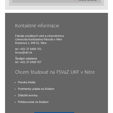
Kontaktné informácie
Fakulta sociálnych vied a zdravotníctva
Univerzita Konštantína Filozofa v Nitre
Kraskova 1, 949 01, Nitra
tel: +421 37 6408 751
fsvaz@ukf.sk
Študijné oddelenie
tel: +421 37 6408 757
Chcem študovať na FSVaZ UKF v Nitre
Ponuka štúdia
Podmienky prijatia na štúdium
Dôležité termíny
Prihlasovanie na štúdium