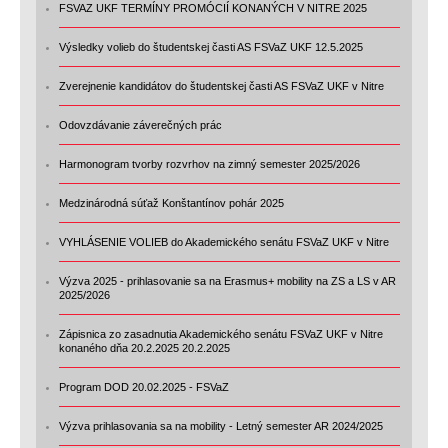
FSVAZ UKF TERMÍNY PROMÓCIÍ KONANÝCH V NITRE 2025
Výsledky volieb do študentskej časti AS FSVaZ UKF 12.5.2025
Zverejnenie kandidátov do študentskej časti AS FSVaZ UKF v Nitre
Odovzdávanie záverečných prác
Harmonogram tvorby rozvrhov na zimný semester 2025/2026
Medzinárodná súťaž Konštantínov pohár 2025
VYHLÁSENIE VOLIEB do Akademického senátu FSVaZ UKF v Nitre
Výzva 2025 - prihlasovanie sa na Erasmus+ mobility na ZS a LS v AR
2025/2026
Zápisnica zo zasadnutia Akademického senátu FSVaZ UKF v Nitre
konaného dňa 20.2.2025 20.2.2025
Program DOD 20.02.2025 - FSVaZ
Výzva prihlasovania sa na mobility - Letný semester AR 2024/2025