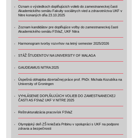
Oznam o výsledkoch doplňujúcich volieb do zamestnaneckej časti
Akademického senátu Fakulty sociálnych vied a zdravotníctva UKF v
Nitre konaných dňa 23.10.2025
Zoznam kandidátov pre doplňujúce voľby do zamestnaneckej časti
Akademického senátu FSVaZ, UKF Nitra
Harmonogram tvorby rozvrhov na letný semester 2025/2026
STÁŽ ŠTUDENTOV NA UNIVERSITY OF MALAGA
GAUDEAMUS NITRA 2025
Úspešná obhajoba dizertačnej práce prof. PhDr. Michala Kozubíka na
University of Groningen
VYHLÁSENIE DOPLŇUJÚICH VOLIEB DO ZAMESTNANECKEJ
ČASTI AS FSVaZ UKF V NITRE 2025
Reštrukturalizácia pracovísk FSVaZ
Olympijský deň ZŠ kniežaťa Pribinu v spolupráci s UKF na podpore
zdravia a bezpečnosti