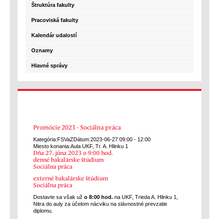
Štruktúra fakulty
Pracoviská fakulty
Kalendár udalostí
Oznamy
Hlavné správy
Promócie 2023 - Sociálna práca
Kategória:
FSVaZ
Dátum:
2023-06-27
09:00
-
12:00
Miesto konania:
Aula UKF, Tr. A. Hlinku 1
Dňa 27. júna 2023 o 9:00 hod.
denné bakalárske štúdium
Sociálna práca
externé bakalárske štúdium
Sociálna práca
Dostavte sa však už
o 8:00 hod.
na UKF, Trieda A. Hlinku 1,
Nitra do auly za účelom nácviku na slávnostné prevzatie
diplomu.