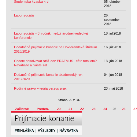
Študentská kvapka krvi
05. október
2018
Labor socialis
26.
september
2018
Labor socialis - 3. ročník medzinárodnej vedeckej
18. júl 2018
konferencie
Dodatočné prijímacie konanie na Doktorandské štúdium
16. júl 2018
2018/2019
Chcete absolvovať stáž cez ERAZMUS+ ešte toto leto?
13. jún 2018
Neváhajte a hláste sa!
Dodatočné prijímacie konanie akademický rok
04. jún 2018
2019/2020
Rodinné právo – teória verzus prax
23. máj 2018
Strana 25 z 34
Začiatok
Predch.
20
21
22
23
24
25
26
27