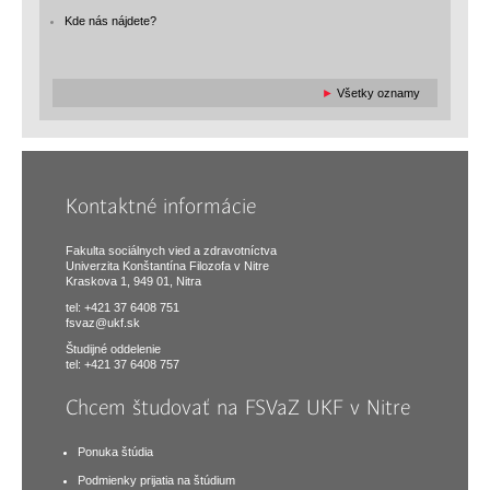
Kde nás nájdete?
►
Všetky oznamy
Kontaktné informácie
Fakulta sociálnych vied a zdravotníctva
Univerzita Konštantína Filozofa v Nitre
Kraskova 1, 949 01, Nitra
tel: +421 37 6408 751
fsvaz@ukf.sk
Študijné oddelenie
tel: +421 37 6408 757
Chcem študovať na FSVaZ UKF v Nitre
Ponuka štúdia
Podmienky prijatia na štúdium