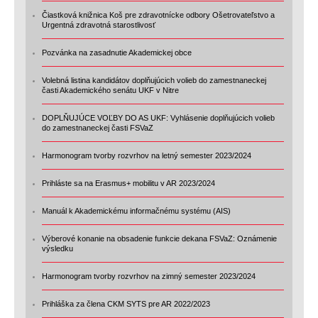
Čiastková knižnica Koš pre zdravotnícke odbory Ošetrovateľstvo a
Urgentná zdravotná starostlivosť
Pozvánka na zasadnutie Akademickej obce
Volebná listina kandidátov doplňujúcich volieb do zamestnaneckej
časti Akademického senátu UKF v Nitre
DOPLŇUJÚCE VOĽBY DO AS UKF: Vyhlásenie doplňujúcich volieb
do zamestnaneckej časti FSVaZ
Harmonogram tvorby rozvrhov na letný semester 2023/2024
Prihláste sa na Erasmus+ mobilitu v AR 2023/2024
Manuál k Akademickému informačnému systému (AIS)
Výberové konanie na obsadenie funkcie dekana FSVaZ: Oznámenie
výsledku
Harmonogram tvorby rozvrhov na zimný semester 2023/2024
Prihláška za člena CKM SYTS pre AR 2022/2023