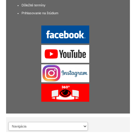
Dôležité termíny
Prihlasovanie na štúdium