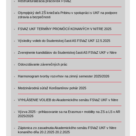
Reštrukturalizácia pracovísk FSVaZ
Olympijský deň ZŠ kniežaťa Pribinu v spolupráci s UKF na podpore
zdravia a bezpečnosti
FSVAZ UKF TERMÍNY PROMÓCIÍ KONANÝCH V NITRE 2025
Výsledky volieb do študentskej časti AS FSVaZ UKF 12.5.2025
Zverejnenie kandidátov do študentskej časti AS FSVaZ UKF v Nitre
Odovzdávanie záverečných prác
Harmonogram tvorby rozvrhov na zimný semester 2025/2026
Medzinárodná súťaž Konštantínov pohár 2025
VYHLÁSENIE VOLIEB do Akademického senátu FSVaZ UKF v Nitre
Výzva 2025 - prihlasovanie sa na Erasmus+ mobility na ZS a LS v AR
2025/2026
Zápisnica zo zasadnutia Akademického senátu FSVaZ UKF v Nitre
konaného dňa 20.2.2025 20.2.2025