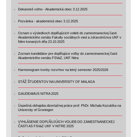
Dekanské voľno - Akademická obec 3.12.2025
Pozvánka - akademická obec 3.12.2025
Oznam o výsledkoch doplňujúcich volieb do zamestnaneckej časti
Akademického senátu Fakulty sociálnych vied a zdravotníctva UKF v
Nitre konaných dňa 23.10.2025
Zoznam kandidátov pre doplňujúce voľby do zamestnaneckej časti
Akademického senátu FSVaZ, UKF Nitra
Harmonogram tvorby rozvrhov na letný semester 2025/2026
STÁŽ ŠTUDENTOV NA UNIVERSITY OF MALAGA
GAUDEAMUS NITRA 2025
Úspešná obhajoba dizertačnej práce prof. PhDr. Michala Kozubíka na
University of Groningen
VYHLÁSENIE DOPLŇUJÚICH VOLIEB DO ZAMESTNANECKEJ
ČASTI AS FSVaZ UKF V NITRE 2025