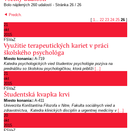
Bolo nájdených 260 udalostí
- Stránka 26 / 26
Predch.
[
1
...
22
23
24
25
26
]
21
okt
2015
FSVaZ
Využitie terapeutických kariet v práci
školského psychológa
Miesto konania::
A-719
Katedra psychologických vied študentov psychológie pozýva na
prednášku so školskou psychologičkou, ktorá priblíži
[...]
21
okt
2015
FSVaZ
Študentská kvapka krvi
Miesto konania::
A-411
Univerzita Konštantína Filozofa v Nitre, Fakulta sociálnych vied a
zdravotníctva, Katedra klinických disciplín a urgentnej medicíny v
[...]
20
okt
2015
FSVaZ