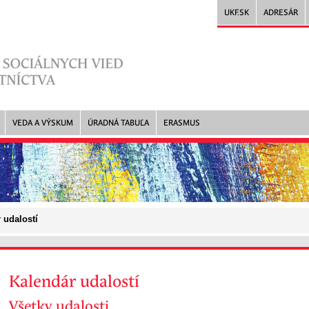
UKF.SK
ADRESÁR
VEDA A VÝSKUM
ÚRADNÁ TABUĽA
ERASMUS
 udalostí
Kalendár udalostí
Všetky udalosti