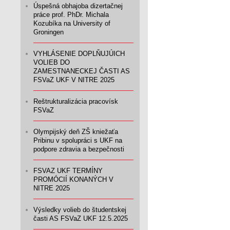
Úspešná obhajoba dizertačnej
práce prof. PhDr. Michala
Kozubíka na University of
Groningen
VYHLÁSENIE DOPLŇUJÚICH
VOLIEB DO
ZAMESTNANECKEJ ČASTI AS
FSVaZ UKF V NITRE 2025
Reštrukturalizácia pracovísk
FSVaZ
Olympijský deň ZŠ kniežaťa
Pribinu v spolupráci s UKF na
podpore zdravia a bezpečnosti
FSVAZ UKF TERMÍNY
PROMÓCIÍ KONANÝCH V
NITRE 2025
Výsledky volieb do študentskej
časti AS FSVaZ UKF 12.5.2025