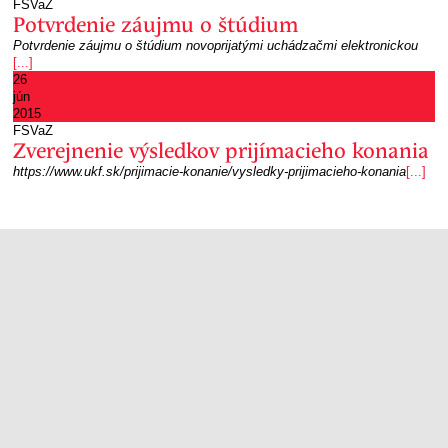
FSVaZ
Potvrdenie záujmu o štúdium
Potvrdenie záujmu o štúdium novoprijatými uchádzačmi elektronickou
[...]
26
jún
2015
FSVaZ
Zverejnenie výsledkov prijímacieho konania
https://www.ukf.sk/prijimacie-konanie/vysledky-prijimacieho-konania
[...]