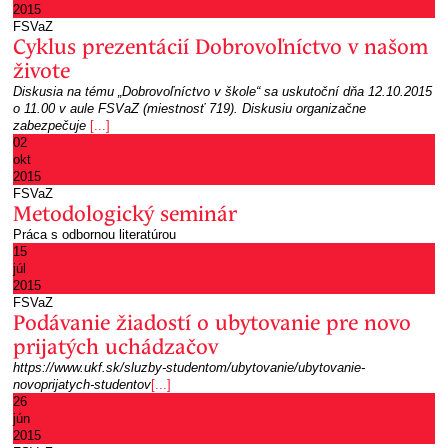
2015
FSVaZ
Cyklus prezentácií Dobrovoľníctvo v našom
živote
Diskusia na tému „Dobrovoľníctvo v škole“ sa uskutoční dňa 12.10.2015
o 11.00 v aule FSVaZ (miestnosť 719). Diskusiu organizačne
zabezpečuje
[...]
02
okt
2015
FSVaZ
Metodologický seminár
Práca s odbornou literatúrou
15
júl
2015
FSVaZ
Podávanie žiadostí o ubytovanie pre novo
prijatých uchádzačov
https://www.ukf.sk/sluzby-studentom/ubytovanie/ubytovanie-
novoprijatych-studentov
[...]
26
jún
2015