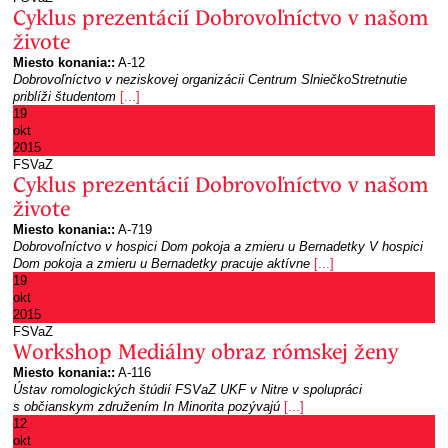
Cyklus prezentácií Dobrovoľníctvo v našom
živote
Miesto konania::
A-12
Dobrovoľníctvo v neziskovej organizácii Centrum SlniečkoStretnutie
priblíži študentom
[...]
19
okt
2015
FSVaZ
Cyklus prezentácií Dobrovoľníctvo v našom
živote
Miesto konania::
A-719
Dobrovoľníctvo v hospici Dom pokoja a zmieru u Bernadetky V hospici
Dom pokoja a zmieru u Bernadetky pracuje aktívne
[...]
19
okt
2015
FSVaZ
Workshop Mediálny obraz rómskej ženy
Miesto konania::
A-116
Ústav romologických štúdií FSVaZ UKF v Nitre v spolupráci
s občianskym združením In Minorita pozývajú
[...]
12
okt