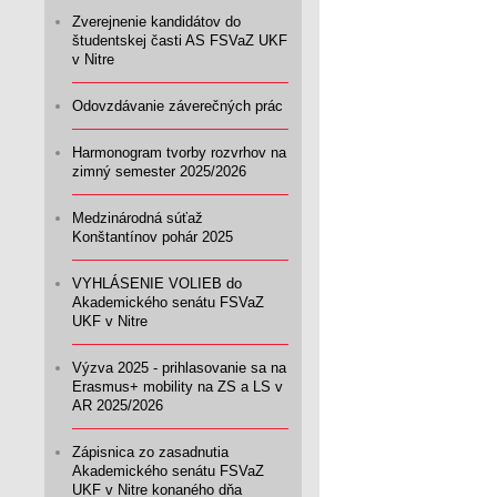
Zverejnenie kandidátov do
študentskej časti AS FSVaZ UKF
v Nitre
Odovzdávanie záverečných prác
Harmonogram tvorby rozvrhov na
zimný semester 2025/2026
Medzinárodná súťaž
Konštantínov pohár 2025
VYHLÁSENIE VOLIEB do
Akademického senátu FSVaZ
UKF v Nitre
Výzva 2025 - prihlasovanie sa na
Erasmus+ mobility na ZS a LS v
AR 2025/2026
Zápisnica zo zasadnutia
Akademického senátu FSVaZ
UKF v Nitre konaného dňa