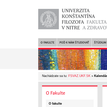
O FAKULTE
POĎ K NÁM ŠTUDOVAŤ
ŠTÚDIUM
Nachádzate sa tu:
FSVAZ.UKF.SK
»
Kalendár
O
Fakulte
O fakulte