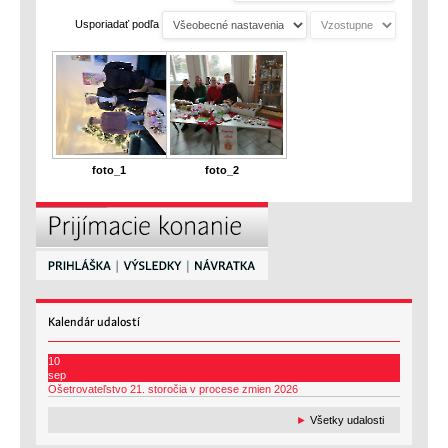
Usporiadať podľa
foto_1
foto_2
Kalendár
udalostí
10
sep
Ošetrovateľstvo 21. storočia v procese zmien 2026
►
Všetky udalosti