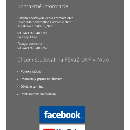
Kontaktné informácie
Fakulta sociálnych vied a zdravotníctva
Univerzita Konštantína Filozofa v Nitre
Kraskova 1, 949 01, Nitra
tel: +421 37 6408 751
fsvaz@ukf.sk
Študijné oddelenie
tel: +421 37 6408 757
Chcem študovať na FSVaZ UKF v Nitre
Ponuka štúdia
Podmienky prijatia na štúdium
Dôležité termíny
Prihlasovanie na štúdium