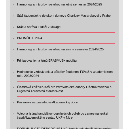
Harmonogram tvorby rozvrhov na letný semester 2024/2025
Stáž študentiek v detskom domove Charlotty Masarykovej v Prahe
Krátka správa k stáži v Malage
PROMÓCIE 2024
Harmonogram tvorby rozvrhov na zimný semester 2024/2025
Prihlasovanie na letnú ERASMUS+ mobilitu
Hodnotenie vzdelávania a učiteľov študentmi FSVaZ v akademickom
roku 2023/2024
Čiastková knižnica Koš pre zdravotnícke odbory Ošetrovateľstvo a
Urgentná zdravotná starostlivosť
Pozvánka na zasadnutie Akademickej obce
Volebná listina kandidátov doplňujúcich volieb do zamestnaneckej
časti Akademického senátu UKF v Nitre
DOPLŇUJÚCE VOĽBY DO AS UKF: Vyhlásenie doplňujúcich volieb