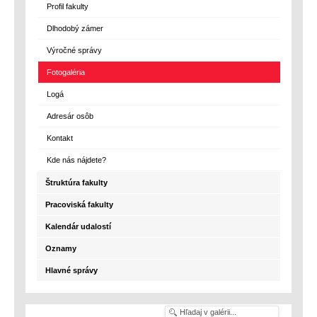
Profil fakulty
Dlhodobý zámer
Výročné správy
Fotogaléria
Logá
Adresár osôb
Kontakt
Kde nás nájdete?
Štruktúra fakulty
Pracoviská fakulty
Kalendár udalostí
Oznamy
Hlavné správy