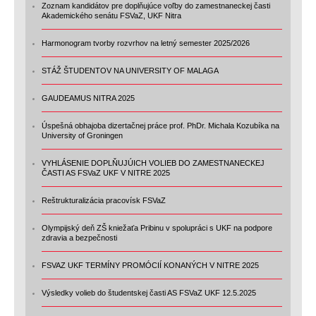
Zoznam kandidátov pre doplňujúce voľby do zamestnaneckej časti
Akademického senátu FSVaZ, UKF Nitra
Harmonogram tvorby rozvrhov na letný semester 2025/2026
STÁŽ ŠTUDENTOV NA UNIVERSITY OF MALAGA
GAUDEAMUS NITRA 2025
Úspešná obhajoba dizertačnej práce prof. PhDr. Michala Kozubíka na
University of Groningen
VYHLÁSENIE DOPLŇUJÚICH VOLIEB DO ZAMESTNANECKEJ
ČASTI AS FSVaZ UKF V NITRE 2025
Reštrukturalizácia pracovísk FSVaZ
Olympijský deň ZŠ kniežaťa Pribinu v spolupráci s UKF na podpore
zdravia a bezpečnosti
FSVAZ UKF TERMÍNY PROMÓCIÍ KONANÝCH V NITRE 2025
Výsledky volieb do študentskej časti AS FSVaZ UKF 12.5.2025