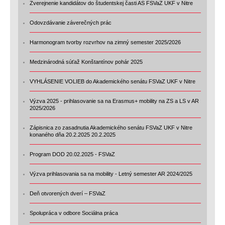
Zverejnenie kandidátov do študentskej časti AS FSVaZ UKF v Nitre
Odovzdávanie záverečných prác
Harmonogram tvorby rozvrhov na zimný semester 2025/2026
Medzinárodná súťaž Konštantínov pohár 2025
VYHLÁSENIE VOLIEB do Akademického senátu FSVaZ UKF v Nitre
Výzva 2025 - prihlasovanie sa na Erasmus+ mobility na ZS a LS v AR
2025/2026
Zápisnica zo zasadnutia Akademického senátu FSVaZ UKF v Nitre
konaného dňa 20.2.2025 20.2.2025
Program DOD 20.02.2025 - FSVaZ
Výzva prihlasovania sa na mobility - Letný semester AR 2024/2025
Deň otvorených dverí – FSVaZ
Spolupráca v odbore Sociálna práca