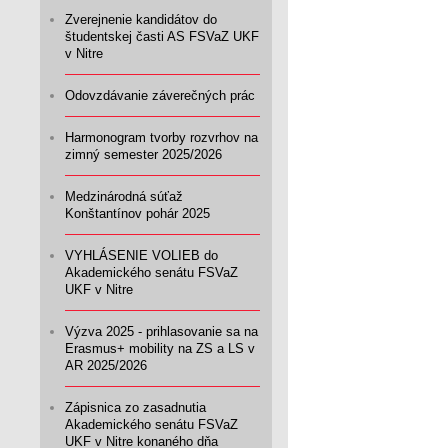
Zverejnenie kandidátov do
študentskej časti AS FSVaZ UKF
v Nitre
Odovzdávanie záverečných prác
Harmonogram tvorby rozvrhov na
zimný semester 2025/2026
Medzinárodná súťaž
Konštantínov pohár 2025
VYHLÁSENIE VOLIEB do
Akademického senátu FSVaZ
UKF v Nitre
Výzva 2025 - prihlasovanie sa na
Erasmus+ mobility na ZS a LS v
AR 2025/2026
Zápisnica zo zasadnutia
Akademického senátu FSVaZ
UKF v Nitre konaného dňa