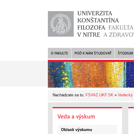
O FAKULTE
POĎ K NÁM ŠTUDOVAŤ
ŠTÚDIUM
Nachádzate sa tu:
FSVAZ.UKF.SK
»
Vedecký 
Veda
a výskum
Oblasti výskumu