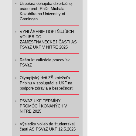
Úspešná obhajoba dizertačnej
práce prof. PhDr. Michala
Kozubíka na University of
Groningen
VYHLÁSENIE DOPLŇUJÚICH
VOLIEB DO
ZAMESTNANECKEJ ČASTI AS
FSVaZ UKF V NITRE 2025
Reštrukturalizácia pracovísk
FSVaZ
Olympijský deň ZŠ kniežaťa
Pribinu v spolupráci s UKF na
podpore zdravia a bezpečnosti
FSVAZ UKF TERMÍNY
PROMÓCIÍ KONANÝCH V
NITRE 2025
Výsledky volieb do študentskej
časti AS FSVaZ UKF 12.5.2025