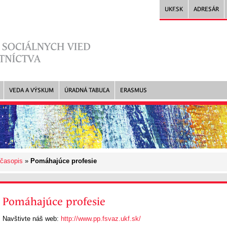
UKF.SK
ADRESÁR
VEDA A VÝSKUM
ÚRADNÁ TABUĽA
ERASMUS
časopis
»
Pomáhajúce profesie
Pomáhajúce profesie
Navštivte náš web:
http://www.pp.fsvaz.ukf.sk/